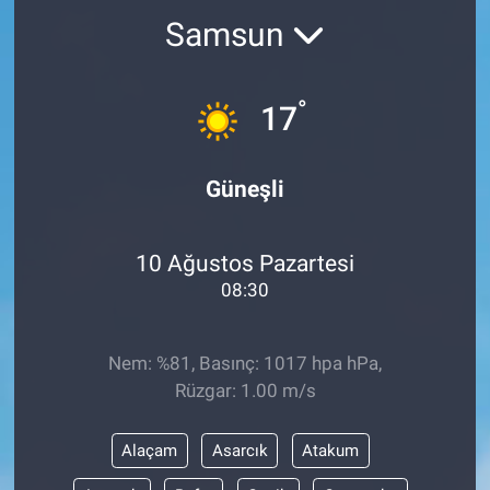
Samsun
Kültür Sanat
Bilim ve Teknoloji
°
17
Genel
Güneşli
10 Ağustos Pazartesi
08:30
Nem: %81, Basınç: 1017 hpa hPa,
Rüzgar: 1.00 m/s
Alaçam
Asarcık
Atakum