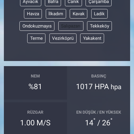
Ayvacık
Bafra
Canik
Çarşamba
Havza
İlkadım
Kavak
Ladik
Ondokuzmayıs
Salıpazarı
Tekkeköy
Terme
Vezirköprü
Yakakent
NEM
BASINÇ
%81
1017 HPA
hpa
RÜZGAR
EN DÜŞÜK / EN YÜKSEK
°
°
1.00 M/S
14
/ 26