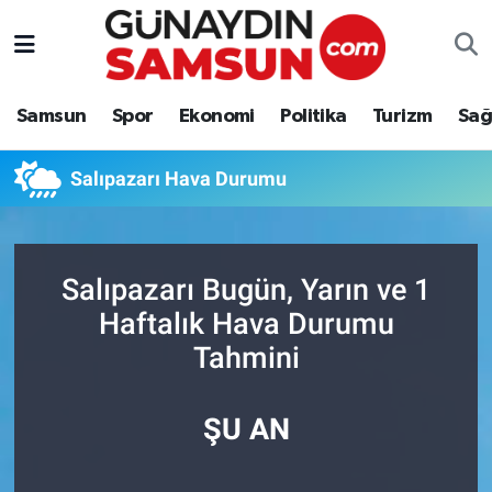
Samsun
Nöbetçi Eczaneler
Samsun
Spor
Ekonomi
Politika
Turizm
Sağ
Spor
Hava Durumu
Salıpazarı Hava Durumu
Ekonomi
Trafik Durumu
Politika
Süper Lig Puan Durumu ve Fikstür
Salıpazarı Bugün, Yarın ve 1
Turizm
Tüm Manşetler
Haftalık Hava Durumu
Tahmini
Sağlık
Son Dakika Haberleri
Eğitim
Haber Arşivi
ŞU AN
Yaşam