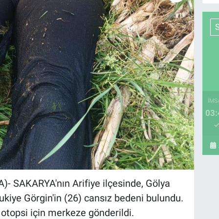
İMS
03:
)- SAKARYA'nın Arifiye ilçesinde, Gölya
Rukiye Görgin'in (26) cansız bedeni bulundu.
 otopsi için merkeze gönderildi.