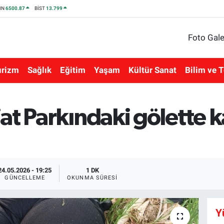
IN
6500.87
BİST
13.799
Foto Gale
urizm
Sağlık
Eğitim
Yaşam
Kültür Sanat
Bilim ve T
at Parkındaki gölette k
24.05.2026 - 19:25
1 DK
GÜNCELLEME
OKUNMA SÜRESI
Y