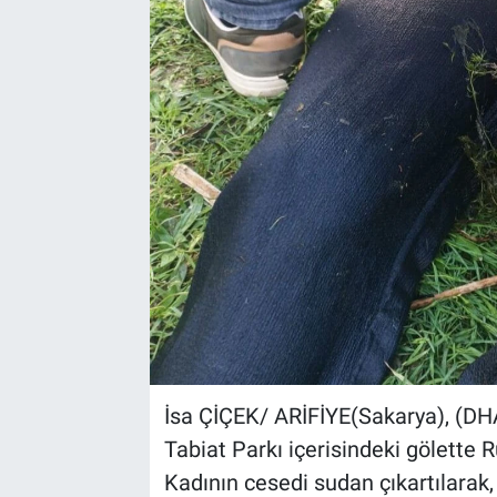
Kültür Sanat
Bilim ve Teknoloji
Genel
İsa ÇİÇEK/ ARİFİYE(Sakarya), (DHA
Tabiat Parkı içerisindeki gölette 
Kadının cesedi sudan çıkartılarak,