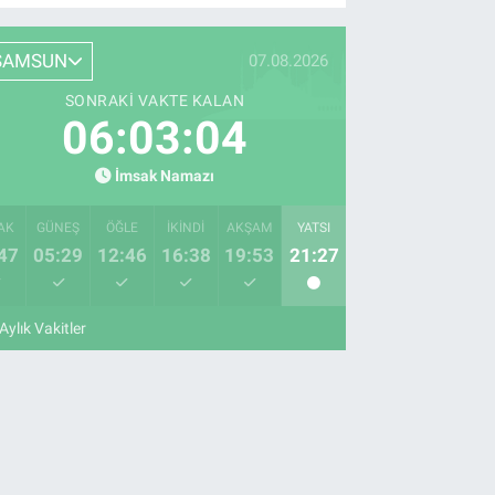
SAMSUN
07.08.2026
SONRAKI VAKTE KALAN
06:03:04
İmsak Namazı
AK
GÜNEŞ
ÖĞLE
İKINDI
AKŞAM
YATSI
47
05:29
12:46
16:38
19:53
21:27
Aylık Vakitler