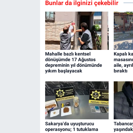
Bunlar da ilginizi çekebilir
Mahalle bazlı kentsel
Kapalı k
dönüşümde 17 Ağustos
masasını
depreminin yıl dönümünde
aile, ayrı
yıkım başlayacak
bıraktı
Sakarya'da uyuşturucu
Tabancay
operasyonu; 1 tutuklama
yaşındak