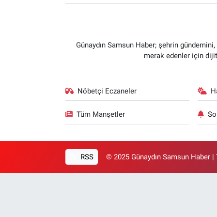
Günaydın Samsun Haber; şehrin gündemini, so
merak edenler için dij
Nöbetçi Eczaneler
H
Tüm Manşetler
So
RSS
© 2025 Günaydın Samsun Haber | T