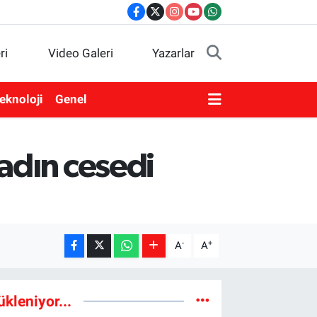
ri
Video Galeri
Yazarlar
eknoloji
Genel
adın cesedi
-
+
A
A
ükleniyor...