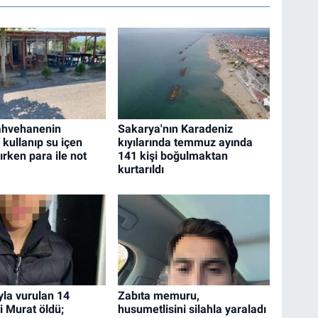
ahvehanenin
Sakarya'nın Karadeniz
 kullanıp su içen
kıyılarında temmuz ayında
lırken para ile not
141 kişi boğulmaktan
kurtarıldı
la vurulan 14
Zabıta memuru,
i Murat öldü;
husumetlisini silahla yaraladı