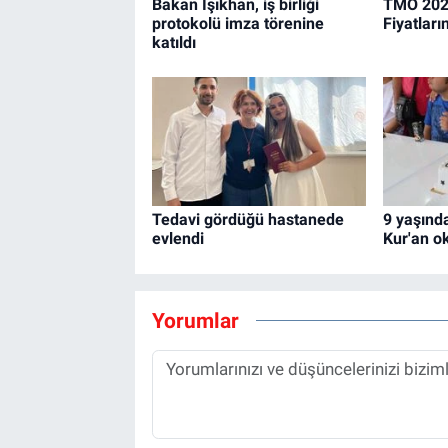
Bakan Işıkhan, iş birliği
TMO 2026
protokolü imza törenine
Fiyatları
katıldı
Tedavi gördüğü hastanede
9 yaşında
evlendi
Kur'an o
Yorumlar