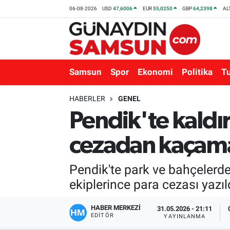
06-08-2026
USD
47,6006
EUR
55,0250
GBP
64,2398
AL
Samsun
Nöbetçi Eczaneler
Spor
Hava Durumu
Samsun
Spor
Ekonomi
Politika
T
Ekonomi
Trafik Durumu
HABERLER
GENEL
Pendik'te kaldı
Politika
Süper Lig Puan Durumu ve Fikstür
cezadan kaçama
Turizm
Tüm Manşetler
Pendik'te park ve bahçelerd
Sağlık
Son Dakika Haberleri
ekiplerince para cezası yazıl
Eğitim
Haber Arşivi
HABER MERKEZİ
31.05.2026 - 21:11
EDITÖR
YAYINLANMA
Yaşam