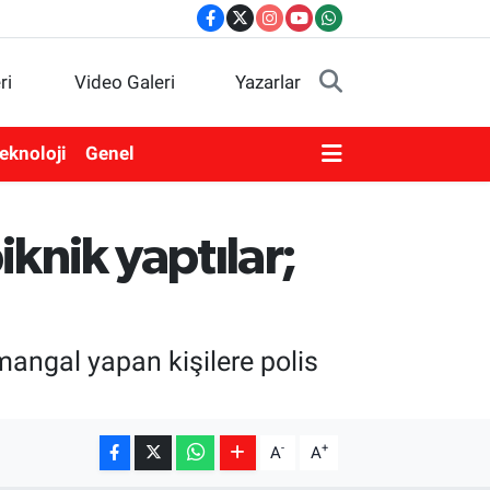
ri
Video Galeri
Yazarlar
eknoloji
Genel
knik yaptılar;
angal yapan kişilere polis
-
+
A
A