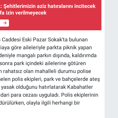
 Şehitlerimizin aziz hatıralarını incitecek
ufa izin verilmeyecek
e
n Caddesi Eski Pazar Sokak'ta bulunan
aya göre aileleriyle parkta piknik yapan
deniyle mangalı parkın dışında, kaldırımda
 sonra park içindeki ailelerine götüren
n rahatsız olan mahalleli durumu polise
 gelen polis ekipleri, park ve bahçelerde ateş
 yasak olduğunu hatırlatarak Kabahatler
dari para cezası uyguladı. Polis ekiplerinin
rülürken, olayla ilgili herhangi bir