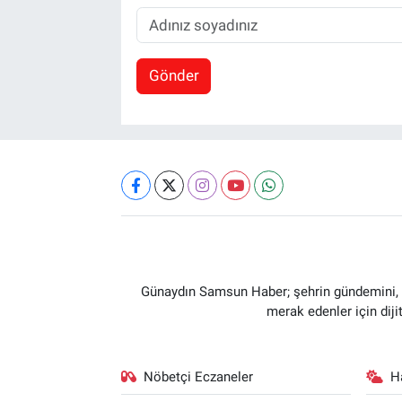
Gönder
Günaydın Samsun Haber; şehrin gündemini, so
merak edenler için dij
Nöbetçi Eczaneler
H