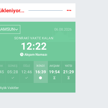
ükleniyor...
SAMSUN
06.08.2026
SONRAKI VAKTE KALAN
12:22
Akşam Namazı
AK
GÜNEŞ
ÖĞLE
İKINDI
AKŞAM
YATSI
45
05:28
12:46
16:39
19:54
21:29
Aylık Vakitler