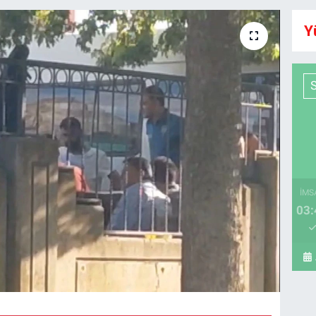
Y
İMS
03: