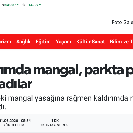
TIN
6500.87
BİST
13.799
Foto Gale
urizm
Sağlık
Eğitim
Yaşam
Kültür Sanat
Bilim ve T
rımda mangal, parkta pi
dılar
eki mangal yasağına rağmen kaldırımda m
dı.
01.06.2026 - 08:54
1 DK
GÜNCELLEME
OKUNMA SÜRESI