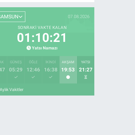
SAMSUN
07.08.2026
SONRAKI VAKTE KALAN
01:10:20
Yatsı Namazı
AK
GÜNEŞ
ÖĞLE
İKINDI
AKŞAM
YATSI
47
05:29
12:46
16:38
19:53
21:27
Aylık Vakitler