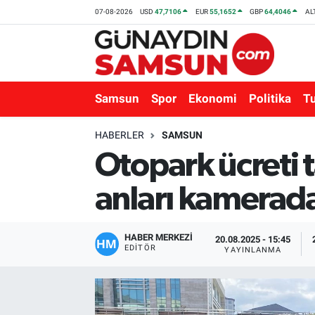
07-08-2026
USD
47,7106
EUR
55,1652
GBP
64,4046
AL
Samsun
Nöbetçi Eczaneler
Spor
Hava Durumu
Samsun
Spor
Ekonomi
Politika
T
Ekonomi
Trafik Durumu
HABERLER
SAMSUN
Otopark ücreti 
Politika
Süper Lig Puan Durumu ve Fikstür
anları kamerad
Turizm
Tüm Manşetler
Sağlık
Son Dakika Haberleri
HABER MERKEZİ
20.08.2025 - 15:45
EDITÖR
YAYINLANMA
Eğitim
Haber Arşivi
Yaşam