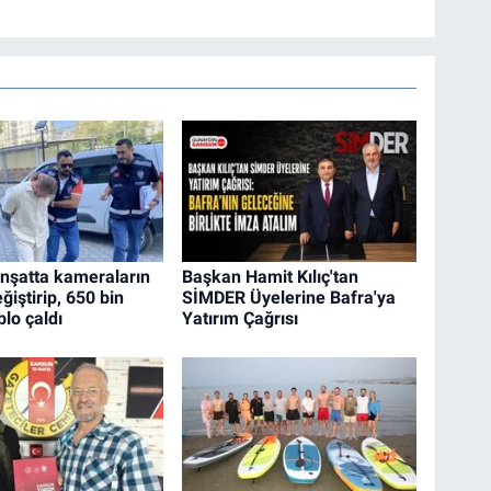
 inşatta kameraların
Başkan Hamit Kılıç'tan
eğiştirip, 650 bin
SİMDER Üyelerine Bafra'ya
blo çaldı
Yatırım Çağrısı