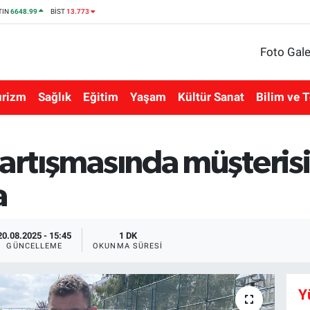
TIN
6648.99
BİST
13.773
Foto Gale
urizm
Sağlık
Eğitim
Yaşam
Kültür Sanat
Bilim ve T
tartışmasında müşteris
a
20.08.2025 - 15:45
1 DK
GÜNCELLEME
OKUNMA SÜRESI
Y