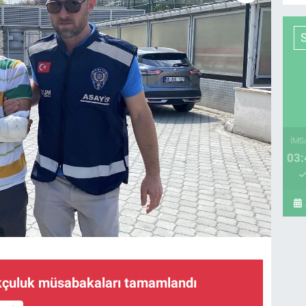
İMS
03:
kçuluk müsabakaları tamamlandı