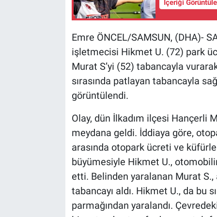
İçeriği Görüntül
Emre ÖNCEL/SAMSUN, (DHA)- SAM
işletmecisi Hikmet U. (72) park ü
Murat S’yi (52) tabancayla vurara
sırasında patlayan tabancayla sağ
görüntülendi.
Olay, dün İlkadım ilçesi Hançerli
meydana geldi. İddiaya göre, otop
arasında otopark ücreti ve küfürl
büyümesiyle Hikmet U., otomobilin
etti. Belinden yaralanan Murat S.,
tabancayı aldı. Hikmet U., da bu s
parmağından yaralandı. Çevredekile