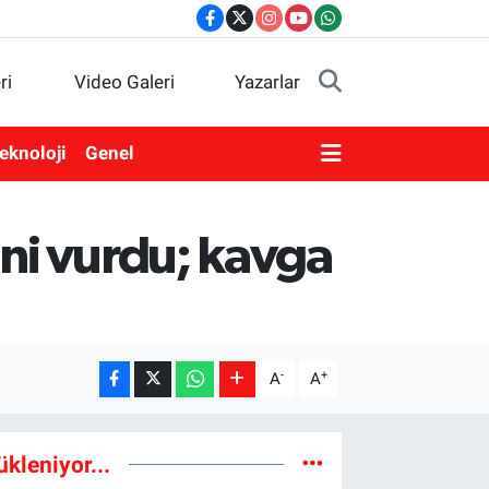
ri
Video Galeri
Yazarlar
eknoloji
Genel
ini vurdu; kavga
-
+
A
A
ükleniyor...