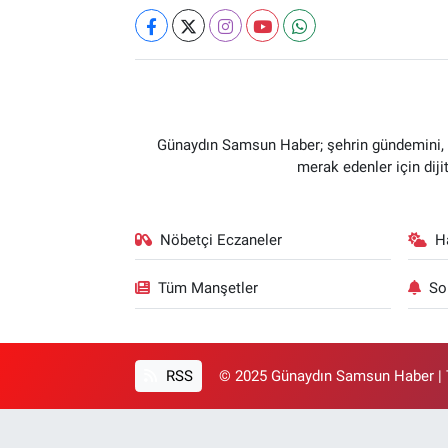
Günaydın Samsun Haber; şehrin gündemini, so
merak edenler için dij
Nöbetçi Eczaneler
H
Tüm Manşetler
So
RSS
© 2025 Günaydın Samsun Haber | T