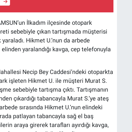
e
SUN’un İlkadım ilçesinde otopark
creti sebebiyle çıkan tartışmada müşterisi
k yaraladı. Hikmet U.’nun da arbede
 elinden yaralandığı kavga, cep telefonuyla
 Mahallesi Necip Bey Caddesi’ndeki otoparkta
ark işleten Hikmet U. ile müşteri Murat S.
eşme sebebiyle tartışma çıktı. Tartışmanın
den çıkardığı tabancayla Murat S.’ye ateş
 arbede sırasında Hikmet U.’nun elindeki
ırada patlayan tabancayla sağ el baş
rin araya girerek tarafları ayırdığı kavga,