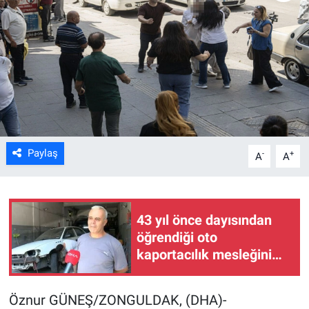
Kültür Sanat
Bilim ve Teknoloji
Genel
Paylaş
-
+
A
A
43 yıl önce dayısından
öğrendiği oto
kaportacılık mesleğini
oğluyla sürdürüyor
Öznur GÜNEŞ/ZONGULDAK, (DHA)-