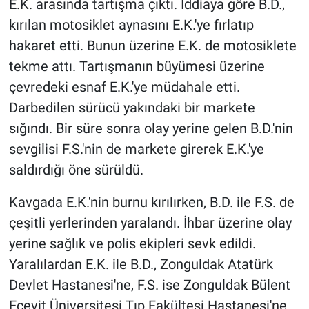
E.K. arasında tartışma çıktı. İddiaya göre B.D.,
kırılan motosiklet aynasını E.K.'ye fırlatıp
hakaret etti. Bunun üzerine E.K. de motosiklete
tekme attı. Tartışmanın büyümesi üzerine
çevredeki esnaf E.K.'ye müdahale etti.
Darbedilen sürücü yakındaki bir markete
sığındı. Bir süre sonra olay yerine gelen B.D.'nin
sevgilisi F.S.'nin de markete girerek E.K.'ye
saldırdığı öne sürüldü.
Kavgada E.K.'nin burnu kırılırken, B.D. ile F.S. de
çeşitli yerlerinden yaralandı. İhbar üzerine olay
yerine sağlık ve polis ekipleri sevk edildi.
Yaralılardan E.K. ile B.D., Zonguldak Atatürk
Devlet Hastanesi'ne, F.S. ise Zonguldak Bülent
Ecevit Üniversitesi Tıp Fakültesi Hastanesi'ne