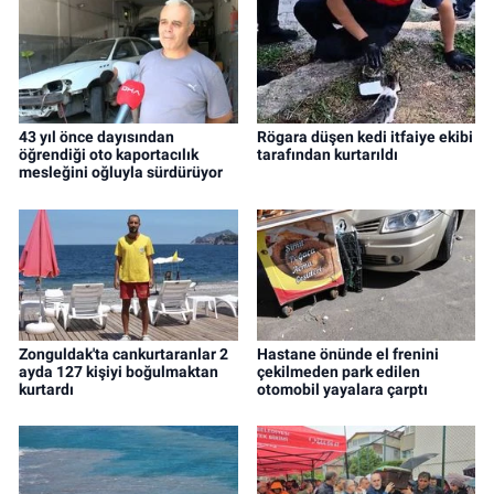
43 yıl önce dayısından
Rögara düşen kedi itfaiye ekibi
öğrendiği oto kaportacılık
tarafından kurtarıldı
mesleğini oğluyla sürdürüyor
Zonguldak'ta cankurtaranlar 2
Hastane önünde el frenini
ayda 127 kişiyi boğulmaktan
çekilmeden park edilen
kurtardı
otomobil yayalara çarptı