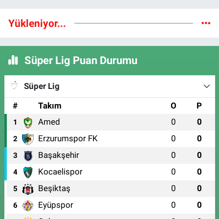
Yükleniyor...
Süper Lig Puan Durumu
Süper Lig
#
Takım
O
P
Amed
0
0
1
Erzurumspor FK
0
0
2
Başakşehir
0
0
3
Kocaelispor
0
0
4
Beşiktaş
0
0
5
Eyüpspor
0
0
6