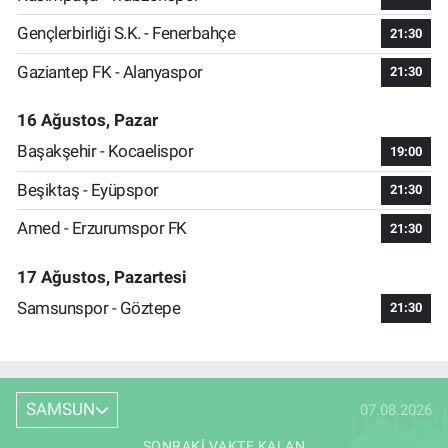
Gençlerbirliği S.K. - Fenerbahçe
21:30
Gaziantep FK - Alanyaspor
21:30
16 Ağustos, Pazar
Başakşehir - Kocaelispor
19:00
Beşiktaş - Eyüpspor
21:30
Amed - Erzurumspor FK
21:30
17 Ağustos, Pazartesi
Samsunspor - Göztepe
21:30
SAMSUN
07.08.2026
SONRAKI VAKTE KALAN