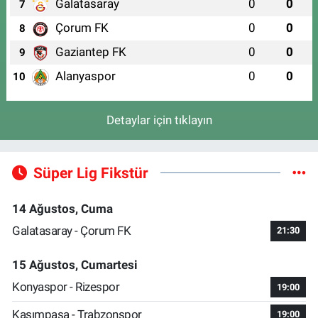
Galatasaray
0
0
7
Çorum FK
0
0
8
Gaziantep FK
0
0
9
Alanyaspor
0
0
10
Detaylar için tıklayın
Süper Lig Fikstür
14 Ağustos, Cuma
Galatasaray - Çorum FK
21:30
15 Ağustos, Cumartesi
Konyaspor - Rizespor
19:00
Kasımpaşa - Trabzonspor
19:00