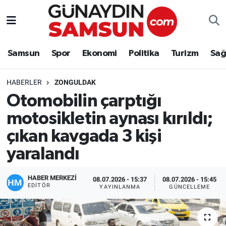
Samsun
Nöbetçi Eczaneler
Samsun
Spor
Ekonomi
Politika
Turizm
Sağ
Spor
Hava Durumu
HABERLER
ZONGULDAK
Ekonomi
Trafik Durumu
Otomobilin çarptığı
motosikletin aynası kırıldı;
Politika
Süper Lig Puan Durumu ve Fikstür
çıkan kavgada 3 kişi
Turizm
Tüm Manşetler
yaralandı
Sağlık
Son Dakika Haberleri
HABER MERKEZİ
08.07.2026 - 15:37
08.07.2026 - 15:45
EDITÖR
YAYINLANMA
GÜNCELLEME
Eğitim
Haber Arşivi
Yaşam