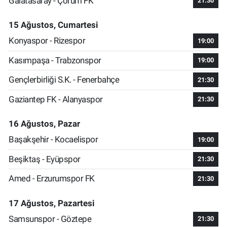
Galatasaray - Çorum FK
21:30
15 Ağustos, Cumartesi
Konyaspor - Rizespor
19:00
Kasımpaşa - Trabzonspor
19:00
Gençlerbirliği S.K. - Fenerbahçe
21:30
Gaziantep FK - Alanyaspor
21:30
16 Ağustos, Pazar
Başakşehir - Kocaelispor
19:00
Beşiktaş - Eyüpspor
21:30
Amed - Erzurumspor FK
21:30
17 Ağustos, Pazartesi
Samsunspor - Göztepe
21:30