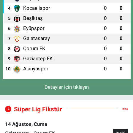
Kocaelispor
0
0
4
Beşiktaş
0
0
5
Eyüpspor
0
0
6
Galatasaray
0
0
7
Çorum FK
0
0
8
Gaziantep FK
0
0
9
Alanyaspor
0
0
10
Detaylar için tıklayın
Süper Lig Fikstür
14 Ağustos, Cuma