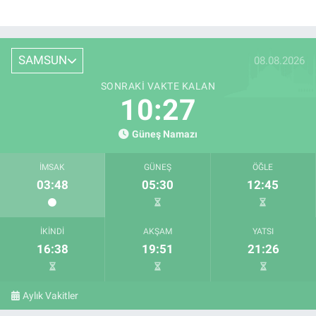
SAMSUN
08.08.2026
SONRAKI VAKTE KALAN
10:26
Güneş Namazı
İMSAK
GÜNEŞ
ÖĞLE
03:48
05:30
12:45
İKINDI
AKŞAM
YATSI
16:38
19:51
21:26
Aylık Vakitler