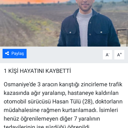
Kültür Sanat
Bilim ve Teknoloji
Genel
Paylaş
-
+
A
A
1 KİŞİ HAYATINI KAYBETTİ
Osmaniye'de 3 aracın karıştığı zincirleme trafik
kazasında ağır yaralanıp, hastaneye kaldırılan
otomobil sürücüsü Hasan Tülü (28), doktorların
müdahalesine rağmen kurtarılamadı. İsimleri
henüz öğrenilemeyen diğer 7 yaralının
tedavilerinin ise sürdüğü öğrenildi.