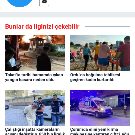
Bunlar da ilginizi çekebilir
Tokat'ta tarihi hamamda çıkan
Ordu'da boğulma tehlikesi
yangın hasara neden oldu
geçiren kadın kurtarıldı
Çalıştığı inşatta kameraların
Çorum'da elini yem kırma
açısını değiştirip, 650 bin liralık
makinesine kaptıran çiftçi, ağır