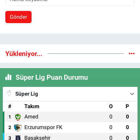
Gönder
Yükleniyor...
Süper Lig Puan Durumu
Süper Lig
#
Takım
O
P
Amed
0
0
1
Erzurumspor FK
0
0
2
Başakşehir
0
0
3