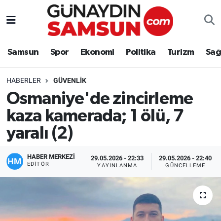
Samsun
Nöbetçi Eczaneler
Samsun
Spor
Ekonomi
Politika
Turizm
Sağ
Spor
Hava Durumu
HABERLER
GÜVENLIK
Ekonomi
Trafik Durumu
Osmaniye'de zincirleme
kaza kamerada; 1 ölü, 7
Politika
Süper Lig Puan Durumu ve Fikstür
yaralı (2)
Turizm
Tüm Manşetler
HABER MERKEZİ
29.05.2026 - 22:33
29.05.2026 - 22:40
Sağlık
Son Dakika Haberleri
EDITÖR
YAYINLANMA
GÜNCELLEME
Eğitim
Haber Arşivi
Yaşam