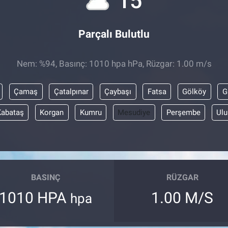
15
Parçalı Bulutlu
Nem: %94, Basınç: 1010 hpa hPa, Rüzgar: 1.00 m/s
Çamaş
Çatalpınar
Çaybaşı
Fatsa
Gölköy
G
Kabataş
Korgan
Kumru
Mesudiye
Perşembe
Ulu
BASINÇ
RÜZGAR
1010 HPA
1.00 M/S
hpa