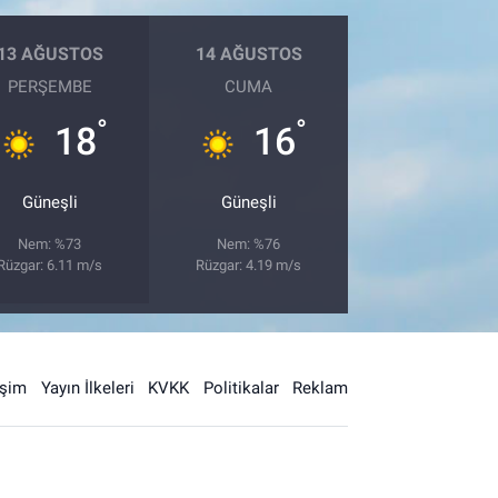
13 AĞUSTOS
14 AĞUSTOS
PERŞEMBE
CUMA
°
°
18
16
Güneşli
Güneşli
Nem: %73
Nem: %76
Rüzgar: 6.11 m/s
Rüzgar: 4.19 m/s
işim
Yayın İlkeleri
KVKK
Politikalar
Reklam