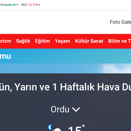
TIN
6648.99
BİST
13.779
Foto Gale
urizm
Sağlık
Eğitim
Yaşam
Kültür Sanat
Bilim ve T
umu
n, Yarın ve 1 Haftalık Hava 
Ordu
°