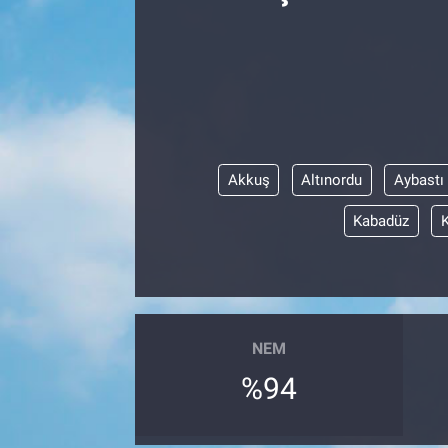
Kültür Sanat
Bilim ve Teknoloji
Genel
Akkuş
Altınordu
Aybastı
Kabadüz
NEM
%94