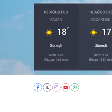
09 AĞUSTOS
10 AĞUSTO
PAZAR
PAZARTESI
°
18
17
Güneşli
Güneşli
Nem: %61
Nem: %74
Rüzgar: 4.69 m/s
Rüzgar: 4.50 m/