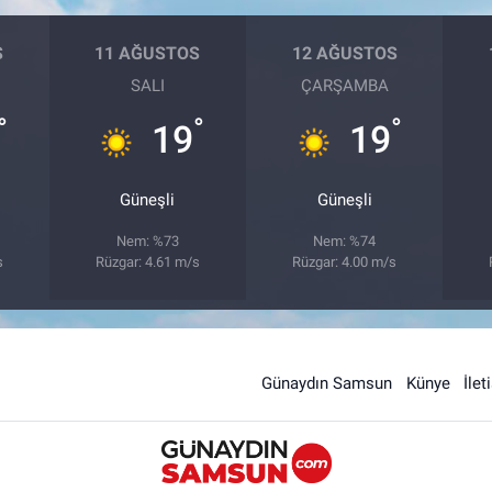
S
11 AĞUSTOS
12 AĞUSTOS
SALI
ÇARŞAMBA
°
°
°
19
19
Güneşli
Güneşli
Nem: %73
Nem: %74
s
Rüzgar: 4.61 m/s
Rüzgar: 4.00 m/s
Günaydın Samsun
Künye
İlet