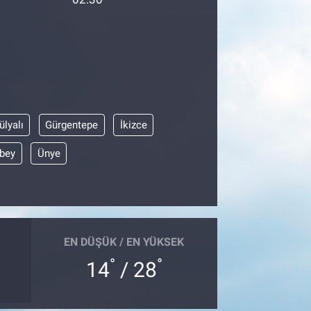
ülyalı
Gürgentepe
İkizce
bey
Ünye
EN DÜŞÜK / EN YÜKSEK
°
°
14
/ 28