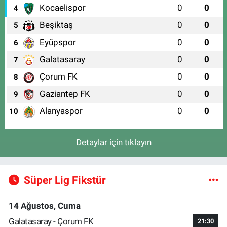
Kocaelispor
0
0
4
Beşiktaş
0
0
5
Eyüpspor
0
0
6
Galatasaray
0
0
7
Çorum FK
0
0
8
Gaziantep FK
0
0
9
Alanyaspor
0
0
10
Detaylar için tıklayın
Süper Lig Fikstür
14 Ağustos, Cuma
Galatasaray - Çorum FK
21:30