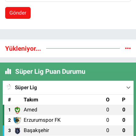
Gönder
Yükleniyor...
Süper Lig Puan Durumu
Süper Lig
#
Takım
O
P
Amed
0
0
1
Erzurumspor FK
0
0
2
Başakşehir
0
0
3