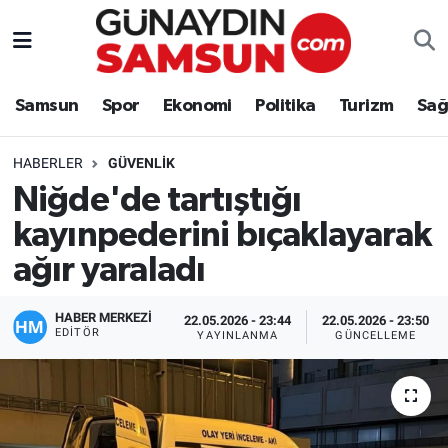
Samsun
Nöbetçi Eczaneler
Samsun
Spor
Ekonomi
Politika
Turizm
Sağ
Spor
Hava Durumu
HABERLER
GÜVENLIK
Ekonomi
Trafik Durumu
Niğde'de tartıştığı
kayınpederini bıçaklayarak
Politika
Süper Lig Puan Durumu ve Fikstür
ağır yaraladı
Turizm
Tüm Manşetler
HABER MERKEZİ
22.05.2026 - 23:44
22.05.2026 - 23:50
Sağlık
Son Dakika Haberleri
EDITÖR
YAYINLANMA
GÜNCELLEME
Eğitim
Haber Arşivi
Yaşam