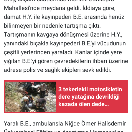
Mahallesi'nde meydana geldi. İddiaya göre,
damat H.Y. ile kayınpederi B.E. arasında henüz
bilinmeyen bir nedenle tartışma çıktı.
Tartışmanın kavgaya dönüşmesi üzerine H.Y.,
yanındaki bıçakla kayınpederi B.E.'yi vücudunun
çeşitli yerlerinden yaraladı. Kanlar içinde yere
yığılan B.E.'yi gören çevredekilerin ihbarı üzerine
adrese polis ve sağlık ekipleri sevk edildi.
3 tekerlekli motosikletin
dere yatağına devrildiği
kazada ölen dede
toprağa verildi
Yaralı B.E., ambulansla Niğde Ömer Halisdemir