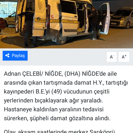
Kültür Sanat
Bilim ve Teknoloji
Genel
Paylaş
-
+
A
A
Adnan ÇELEBİ/ NİĞDE, (DHA) NİĞDE'de aile
arasında çıkan tartışmada damat H.Y., tartıştığı
kayınpederi B.E.'yi (49) vücudunun çeşitli
yerlerinden bıçaklayarak ağır yaraladı.
Hastaneye kaldırılan yaralının tedavisi
sürerken, şüpheli damat gözaltına alındı.
Olay, akşam saatlerinde merkez Sarıköprü