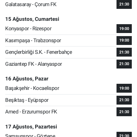
Galatasaray - Çorum FK
21:30
15 Ağustos, Cumartesi
Konyaspor - Rizespor
19:00
Kasımpaşa - Trabzonspor
19:00
Gençlerbirliği S.K. - Fenerbahçe
21:30
Gaziantep FK - Alanyaspor
21:30
16 Ağustos, Pazar
Başakşehir - Kocaelispor
19:00
Beşiktaş - Eyüpspor
21:30
Amed - Erzurumspor FK
21:30
17 Ağustos, Pazartesi
Samsunspor - Göztepe
21:30