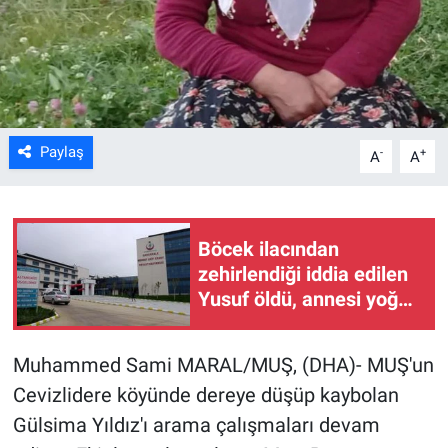
Kültür Sanat
Bilim ve Teknoloji
Genel
Paylaş
-
+
A
A
Böcek ilacından
zehirlendiği iddia edilen
Yusuf öldü, annesi yoğun
bakımda (2)
Muhammed Sami MARAL/MUŞ, (DHA)- MUŞ'un
Cevizlidere köyünde dereye düşüp kaybolan
Gülsima Yıldız'ı arama çalışmaları devam