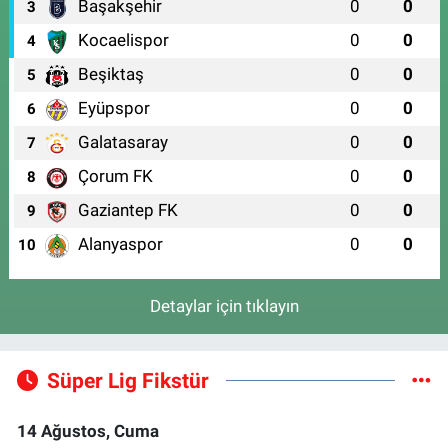
Başakşehir
0
0
3
Kocaelispor
0
0
4
Beşiktaş
0
0
5
Eyüpspor
0
0
6
Galatasaray
0
0
7
Çorum FK
0
0
8
Gaziantep FK
0
0
9
Alanyaspor
0
0
10
Detaylar için tıklayın
Süper Lig Fikstür
14 Ağustos, Cuma