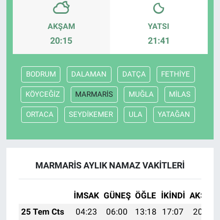
AKŞAM
YATSI
20:15
21:41
BODRUM
DALAMAN
DATÇA
FETHİYE
KÖYCEĞİZ
MARMARİS
MUĞLA
MİLAS
ORTACA
SEYDİKEMER
ULA
YATAĞAN
MARMARİS AYLIK NAMAZ VAKITLERI
İMSAK
GÜNEŞ
ÖĞLE
İKINDI
AKŞAM
25 Tem Cts
04:23
06:00
13:18
17:07
20:27