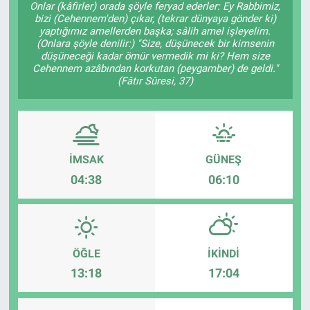
Onlar (kâfirler) orada şöyle feryad ederler: Ey Rabbimiz,
bizi (Cehennem'den) çıkar, (tekrar dünyaya gönder ki)
Kültür Sanat
yaptığımız amellerden başka; sâlih amel işleyelim.
(Onlara şöyle denilir:) "Size, düşünecek bir kimsenin
düşüneceği kadar ömür vermedik mi ki? Hem size
Bilim ve Teknoloji
Cehennem azâbından korkutan (peygamber) de geldi."
(Fâtır Sûresi, 37)
Genel
İMSAK
GÜNEŞ
04:38
06:10
ÖĞLE
İKINDI
13:18
17:04