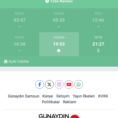
Yatsı Namazı
İMSAK
GÜNEŞ
ÖĞLE
03:47
05:29
12:46
İKINDI
AKŞAM
YATSI
16:38
19:53
21:27
Aylık Vakitler
Günaydın Samsun
Künye
İletişim
Yayın İlkeleri
KVKK
Politikalar
Reklam