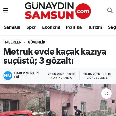
Samsun
Nöbetçi Eczaneler
Samsun
Spor
Ekonomi
Politika
Turizm
Sağ
Spor
Hava Durumu
HABERLER
GÜVENLIK
Ekonomi
Trafik Durumu
Metruk evde kaçak kazıya
suçüstü; 3 gözaltı
Politika
Süper Lig Puan Durumu ve Fikstür
Turizm
Tüm Manşetler
HABER MERKEZİ
26.06.2026 - 18:03
26.06.2026 - 18:10
EDITÖR
YAYINLANMA
GÜNCELLEME
Sağlık
Son Dakika Haberleri
Eğitim
Haber Arşivi
Yaşam