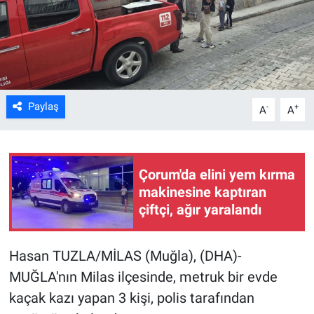
Kültür Sanat
Bilim ve Teknoloji
Genel
Paylaş
-
+
A
A
Çorum'da elini yem kırma
makinesine kaptıran
çiftçi, ağır yaralandı
Hasan TUZLA/MİLAS (Muğla), (DHA)-
MUĞLA'nın Milas ilçesinde, metruk bir evde
kaçak kazı yapan 3 kişi, polis tarafından