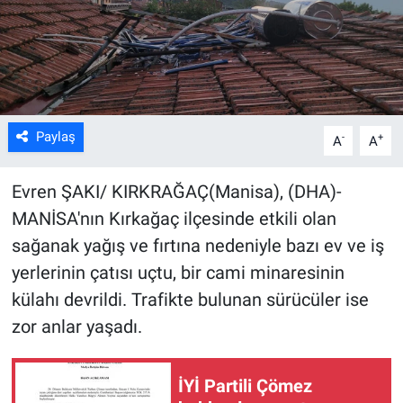
Kültür Sanat
Bilim ve Teknoloji
Genel
Paylaş
-
+
A
A
Evren ŞAKI/ KIRKRAĞAÇ(Manisa), (DHA)-
MANİSA'nın Kırkağaç ilçesinde etkili olan
sağanak yağış ve fırtına nedeniyle bazı ev ve iş
yerlerinin çatısı uçtu, bir cami minaresinin
külahı devrildi. Trafikte bulunan sürücüler ise
zor anlar yaşadı.
İYİ Partili Çömez