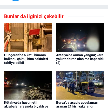
Bunlar da ilginizi çekebilir
Güngören'de 5 katlı binanın
Antalya'da orman yangını; kara
balkonu çöktü; bina sakinleri
yolu tedbiren ulaşıma kapatıldı
tahliye edildi
(2)
Kütahya'da husumetli
Bursa'da asayiş uygulaması;
akrabalar arasında bıçaklı ve
aranan 21 kişi yakalandı