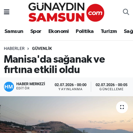
Samsun
Nöbetçi Eczaneler
Samsun
Spor
Ekonomi
Politika
Turizm
Sağ
Spor
Hava Durumu
HABERLER
GÜVENLIK
Ekonomi
Trafik Durumu
Manisa'da sağanak ve
fırtına etkili oldu
Politika
Süper Lig Puan Durumu ve Fikstür
Turizm
Tüm Manşetler
HABER MERKEZİ
02.07.2026 - 00:00
02.07.2026 - 00:05
EDITÖR
YAYINLANMA
GÜNCELLEME
Sağlık
Son Dakika Haberleri
Eğitim
Haber Arşivi
Yaşam