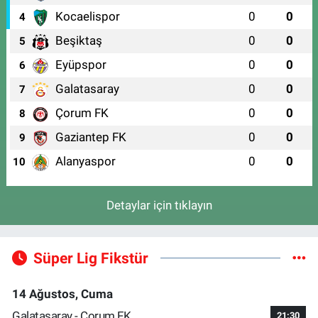
Kocaelispor
0
0
4
Beşiktaş
0
0
5
Eyüpspor
0
0
6
Galatasaray
0
0
7
Çorum FK
0
0
8
Gaziantep FK
0
0
9
Alanyaspor
0
0
10
Detaylar için tıklayın
Süper Lig Fikstür
14 Ağustos, Cuma
Galatasaray - Çorum FK
21:30