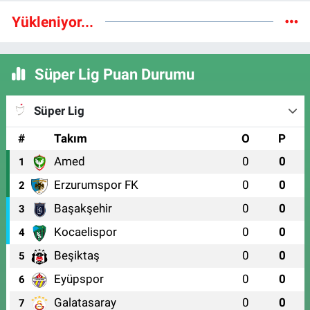
Yükleniyor...
Süper Lig Puan Durumu
Süper Lig
#
Takım
O
P
Amed
0
0
1
Erzurumspor FK
0
0
2
Başakşehir
0
0
3
Kocaelispor
0
0
4
Beşiktaş
0
0
5
Eyüpspor
0
0
6
Galatasaray
0
0
7