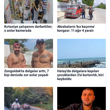
Kırtasiye çalışanını darbettiler;
Akrabaların 'kız kaçırma'
o anlar kamerada
kavgası: 1'i ağır 4 yaralı
Zonguldak'ta dalgalar arttı, 7
Hatay'da dalgalara kapılan
kişi denizde zor anlar yaşadı
çocuklardan 2'si kurtarıldı, biri
kayboldu