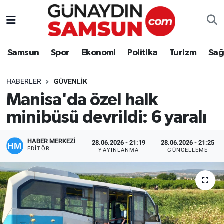
Samsun
Nöbetçi Eczaneler
Samsun
Spor
Ekonomi
Politika
Turizm
Sağ
Spor
Hava Durumu
HABERLER
GÜVENLIK
Ekonomi
Trafik Durumu
Manisa'da özel halk
minibüsü devrildi: 6 yaralı
Politika
Süper Lig Puan Durumu ve Fikstür
Turizm
Tüm Manşetler
HABER MERKEZİ
28.06.2026 - 21:19
28.06.2026 - 21:25
EDITÖR
YAYINLANMA
GÜNCELLEME
Sağlık
Son Dakika Haberleri
Eğitim
Haber Arşivi
Yaşam