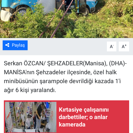
Kültür Sanat
Bilim ve Teknoloji
Genel
Paylaş
-
+
A
A
Serkan ÖZCAN/ ŞEHZADELER(Manisa), (DHA)-
MANİSA'nın Şehzadeler ilçesinde, özel halk
minibüsünün şarampole devrildiği kazada 1'i
ağır 6 kişi yaralandı.
Kırtasiye çalışanını
darbettiler; o anlar
kamerada