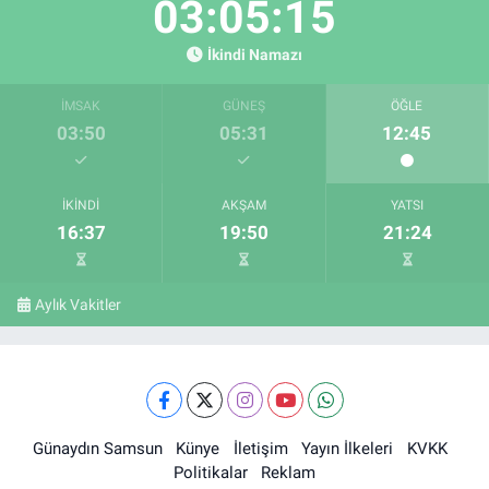
03:05:14
İkindi Namazı
İMSAK
GÜNEŞ
ÖĞLE
03:50
05:31
12:45
İKINDI
AKŞAM
YATSI
16:37
19:50
21:24
Aylık Vakitler
Günaydın Samsun
Künye
İletişim
Yayın İlkeleri
KVKK
Politikalar
Reklam