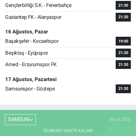
Gençlerbirliği S.K. - Fenerbahçe
21:30
Gaziantep FK - Alanyaspor
21:30
16 Ağustos, Pazar
Başakşehir - Kocaelispor
19:00
Beşiktaş - Eyüpspor
21:30
Amed - Erzurumspor FK
21:30
17 Ağustos, Pazartesi
Samsunspor - Göztepe
21:30
SAMSUN
09.08.2026
SONRAKI VAKTE KALAN