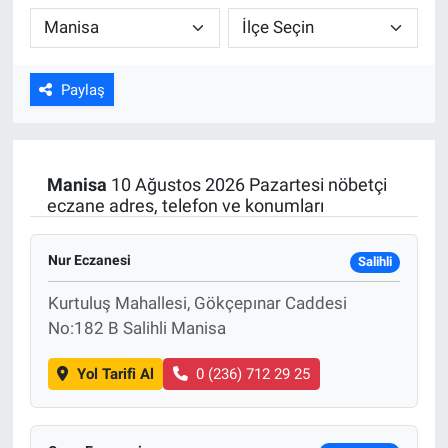
Kültür Sanat
Bilim ve Teknoloji
Paylaş
Genel
Manisa
10 Ağustos 2026 Pazartesi nöbetçi
eczane adres, telefon ve konumları
Nur Eczanesi
Salihli
Kurtuluş Mahallesi, Gökçepınar Caddesi
No:182 B Salihli Manisa
Yol Tarifi Al
0 (236) 712 29 25