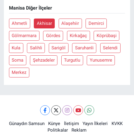
Manisa Diğer İlçeler
Ahmetli
Akhisar
Alaşehiir
Demirci
Gölmarmara
Gördes
Kirkağaç
Köprübaşi
Kula
Salihli
Sarigöl
Saruhanli
Selendi
Soma
Şehzadeler
Turgutlu
Yunusemre
Merkez
Günaydın Samsun
Künye
İletişim
Yayın İlkeleri
KVKK
Politikalar
Reklam