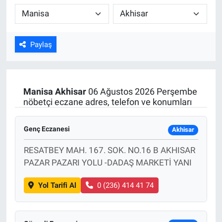
Kültür Sanat
Bilim ve Teknoloji
Paylaş
Genel
Manisa
Akhisar
06 Ağustos 2026 Perşembe
nöbetçi eczane adres, telefon ve konumları
Genç Eczanesi
Akhisar
RESATBEY MAH. 167. SOK. NO.16 B AKHISAR
PAZAR PAZARI YOLU -DADAŞ MARKETİ YANI
Yol Tarifi Al
0 (236) 414 41 74