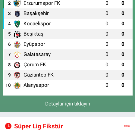
Erzurumspor FK
0
0
2
Başakşehir
0
0
3
Kocaelispor
0
0
4
Beşiktaş
0
0
5
Eyüpspor
0
0
6
Galatasaray
0
0
7
Çorum FK
0
0
8
Gaziantep FK
0
0
9
Alanyaspor
0
0
10
Detaylar için tıklayın
Süper Lig Fikstür