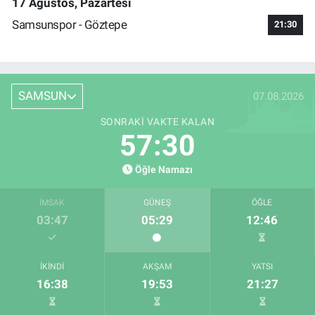
17 Ağustos, Pazartesi
Samsunspor - Göztepe
21:30
SAMSUN
07.08.2026
SONRAKI VAKTE KALAN
57:29
Öğle Namazı
İMSAK
GÜNEŞ
ÖĞLE
03:47
05:29
12:46
İKINDI
AKŞAM
YATSI
16:38
19:53
21:27