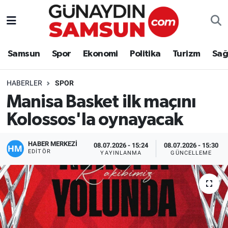
Samsun
Nöbetçi Eczaneler
Samsun
Spor
Ekonomi
Politika
Turizm
Sağ
Spor
Hava Durumu
HABERLER
SPOR
Ekonomi
Trafik Durumu
Manisa Basket ilk maçını
Kolossos'la oynayacak
Politika
Süper Lig Puan Durumu ve Fikstür
Turizm
Tüm Manşetler
HABER MERKEZİ
08.07.2026 - 15:24
08.07.2026 - 15:30
EDITÖR
YAYINLANMA
GÜNCELLEME
Sağlık
Son Dakika Haberleri
Eğitim
Haber Arşivi
Yaşam