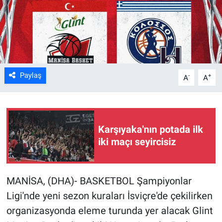
Kültür Sanat
Bilim ve Teknoloji
Genel
Paylaş
-
+
A
A
Karşıyaka'nın potada ilk
iki maçı seyircisiz
MANİSA, (DHA)- BASKETBOL Şampiyonlar
Ligi'nde yeni sezon kuraları İsviçre'de çekilirken
organizasyonda eleme turunda yer alacak Glint