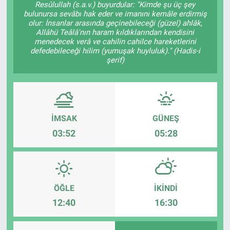
Resûlullah (s.a.v.) buyurdular: "Kimde şu üç şey
bulunursa sevâbı hak eder ve imanını kemâle erdirmiş
Kültür Sanat
olur: İnsanlar arasında geçinebileceği (güzel) ahlâk,
Allâhü Teâlâ'nın haram kıldıklarından kendisini
menedecek verâ ve cahilin cahilce hareketlerini
Bilim ve Teknoloji
defedebileceği hilim (yumuşak huyluluk)." (Hadis-i
şerif)
Genel
İMSAK
GÜNEŞ
03:52
05:28
ÖĞLE
İKINDI
12:40
16:30