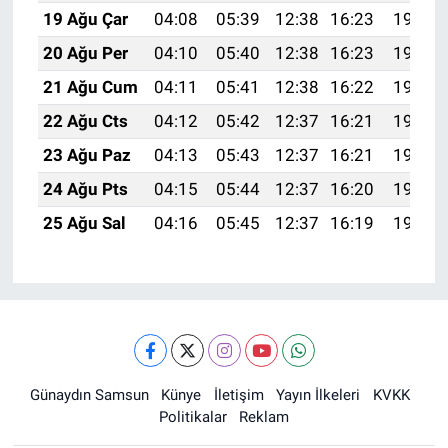
19 Ağu Çar
04:08
05:39
12:38
16:23
19:27
20 Ağu Per
04:10
05:40
12:38
16:23
19:26
21 Ağu Cum
04:11
05:41
12:38
16:22
19:24
22 Ağu Cts
04:12
05:42
12:37
16:21
19:23
23 Ağu Paz
04:13
05:43
12:37
16:21
19:21
24 Ağu Pts
04:15
05:44
12:37
16:20
19:20
25 Ağu Sal
04:16
05:45
12:37
16:19
19:18
Günaydın Samsun
Künye
İletişim
Yayın İlkeleri
KVKK
Politikalar
Reklam