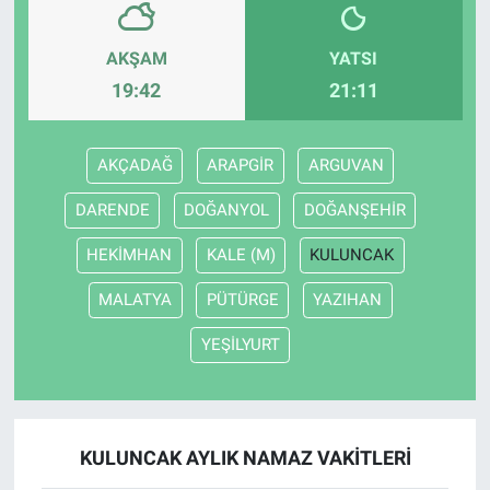
AKŞAM
YATSI
19:42
21:11
AKÇADAĞ
ARAPGİR
ARGUVAN
DARENDE
DOĞANYOL
DOĞANŞEHİR
HEKİMHAN
KALE (M)
KULUNCAK
MALATYA
PÜTÜRGE
YAZIHAN
YEŞİLYURT
KULUNCAK AYLIK NAMAZ VAKITLERI