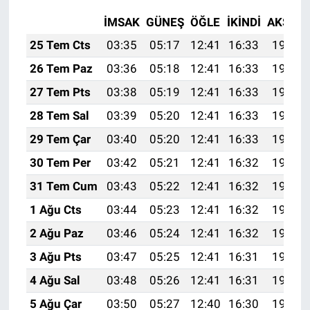
İMSAK
GÜNEŞ
ÖĞLE
İKINDI
AKŞAM
25 Tem Cts
03:35
05:17
12:41
16:33
19:55
26 Tem Paz
03:36
05:18
12:41
16:33
19:54
27 Tem Pts
03:38
05:19
12:41
16:33
19:53
28 Tem Sal
03:39
05:20
12:41
16:33
19:52
29 Tem Çar
03:40
05:20
12:41
16:33
19:51
30 Tem Per
03:42
05:21
12:41
16:32
19:50
31 Tem Cum
03:43
05:22
12:41
16:32
19:49
1 Ağu Cts
03:44
05:23
12:41
16:32
19:48
2 Ağu Paz
03:46
05:24
12:41
16:32
19:47
3 Ağu Pts
03:47
05:25
12:41
16:31
19:46
4 Ağu Sal
03:48
05:26
12:41
16:31
19:45
5 Ağu Çar
03:50
05:27
12:40
16:30
19:44