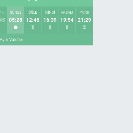
AK
GÜNEŞ
ÖĞLE
İKINDI
AKŞAM
YATSI
45
05:28
12:46
16:39
19:54
21:29
Aylık Vakitler