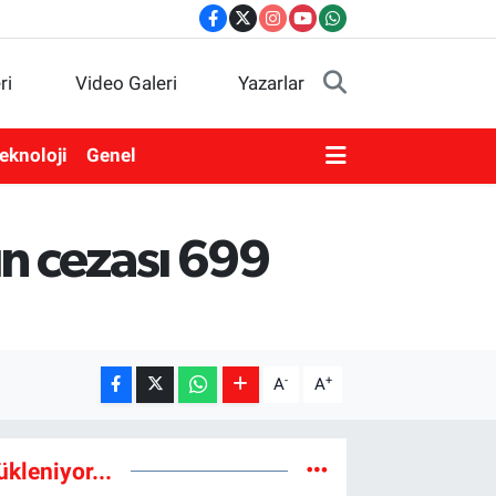
ri
Video Galeri
Yazarlar
eknoloji
Genel
ın cezası 699
-
+
A
A
ükleniyor...