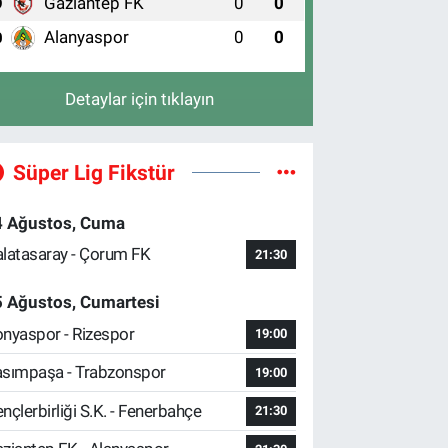
Gaziantep FK
0
0
9
Alanyaspor
0
0
0
Detaylar için tıklayın
Süper Lig Fikstür
4 Ağustos, Cuma
latasaray - Çorum FK
21:30
5 Ağustos, Cumartesi
nyaspor - Rizespor
19:00
sımpaşa - Trabzonspor
19:00
nçlerbirliği S.K. - Fenerbahçe
21:30