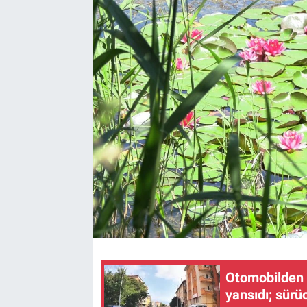
Kültür Sanat
Bilim ve Teknoloji
Genel
Otomobilden 
yansıdı; sürü