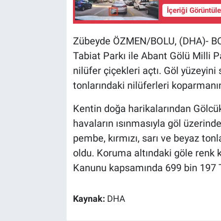
İçeriği Görüntül
Zübeyde ÖZMEN/BOLU, (DHA)- BOLU
Tabiat Parkı ile Abant Gölü Milli P
nilüfer çiçekleri açtı. Göl yüzeyin
tonlarındaki nilüferleri koparmanı
Kentin doğa harikalarından Gölcük
havaların ısınmasıyla göl üzerinde 
pembe, kırmızı, sarı ve beyaz tonlar
oldu. Koruma altındaki göle renk k
Kanunu kapsamında 699 bin 197 TL
Kaynak:
DHA