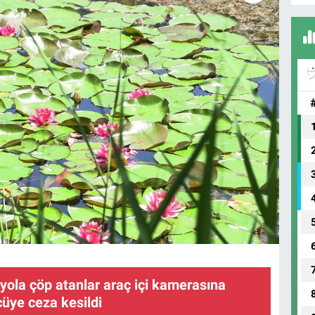
yola çöp atanlar araç içi kamerasına
cüye ceza kesildi