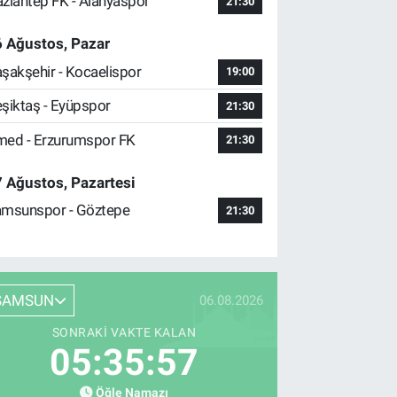
ziantep FK - Alanyaspor
21:30
 Ağustos, Pazar
şakşehir - Kocaelispor
19:00
şiktaş - Eyüpspor
21:30
ed - Erzurumspor FK
21:30
 Ağustos, Pazartesi
msunspor - Göztepe
21:30
SAMSUN
06.08.2026
SONRAKI VAKTE KALAN
05:35:56
Öğle Namazı