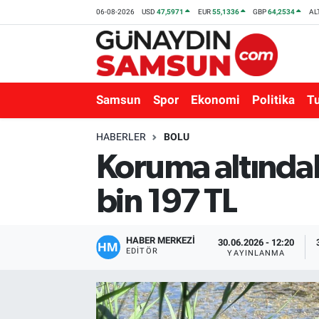
06-08-2026
USD
47,5971
EUR
55,1336
GBP
64,2534
AL
Samsun
Nöbetçi Eczaneler
Spor
Hava Durumu
Samsun
Spor
Ekonomi
Politika
T
Ekonomi
Trafik Durumu
HABERLER
BOLU
Koruma altındak
Politika
Süper Lig Puan Durumu ve Fikstür
bin 197 TL
Turizm
Tüm Manşetler
Sağlık
Son Dakika Haberleri
HABER MERKEZİ
30.06.2026 - 12:20
EDITÖR
YAYINLANMA
Eğitim
Haber Arşivi
Yaşam