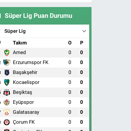
Süper Lig Puan Durumu
Süper Lig
#
Takım
O
P
Amed
0
0
1
Erzurumspor FK
0
0
2
Başakşehir
0
0
3
Kocaelispor
0
0
4
Beşiktaş
0
0
5
Eyüpspor
0
0
6
Galatasaray
0
0
7
Çorum FK
0
0
8