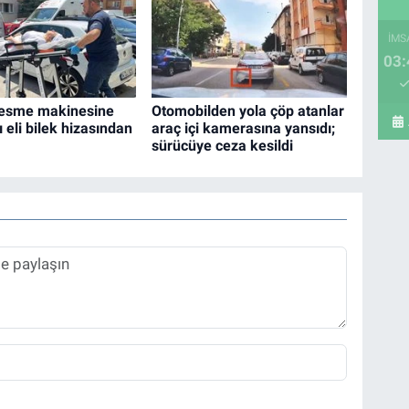
İMS
03:
esme makinesine
Otomobilden yola çöp atanlar
ı eli bilek hizasından
araç içi kamerasına yansıdı;
sürücüye ceza kesildi