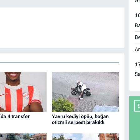
Ga
16
Ba
Be
Am
17
Sa
'da 4 transfer
Yavru kediyi öpüp, boğan
otizmli serbest bırakıldı