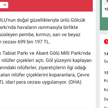
e
1
'nun doğal güzellikleriyle ünlü Gölcük
arkı'nda havaların ısınmasıyla birlikte
i süsleyen pembe, kırmızı, sarı ve beyaz
n cezası 699 bin 197 TL.
 Tabiat Parkı ve Abant Gölü Milli Parkı'nda
1
nilüfer çiçekleri açtı. Göl yüzeyini kaplayan
Ga
ındaki nilüferler, ziyaretçilerin ilgi odağı
1
atan nilüfer çiçeklerini koparanlara, Çevre
Ko
 idari para cezası uygulanıyor. (DHA)
Ka
Ge