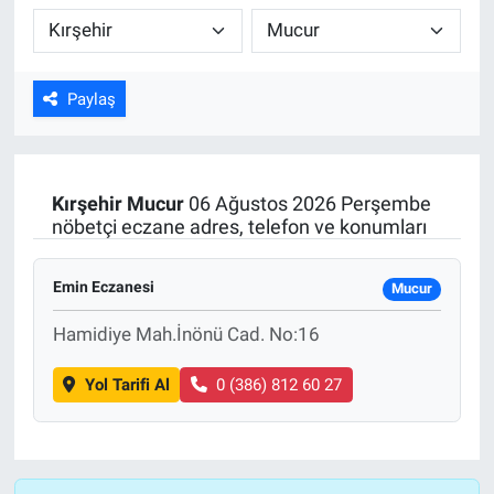
Kültür Sanat
Bilim ve Teknoloji
Paylaş
Genel
Kırşehir
Mucur
06 Ağustos 2026 Perşembe
nöbetçi eczane adres, telefon ve konumları
Emin Eczanesi
Mucur
Hamidiye Mah.İnönü Cad. No:16
Yol Tarifi Al
0 (386) 812 60 27