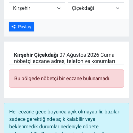
Kültür Sanat
Bilim ve Teknoloji
Paylaş
Genel
Kırşehir
Çiçekdağı
07 Ağustos 2026 Cuma
nöbetçi eczane adres, telefon ve konumları
Bu bölgede nöbetçi bir eczane bulunamadı.
Her eczane gece boyunca açık olmayabilir, bazıları
sadece gerektiğinde açık kalabilir veya
beklenmedik durumlar nedeniyle nöbete