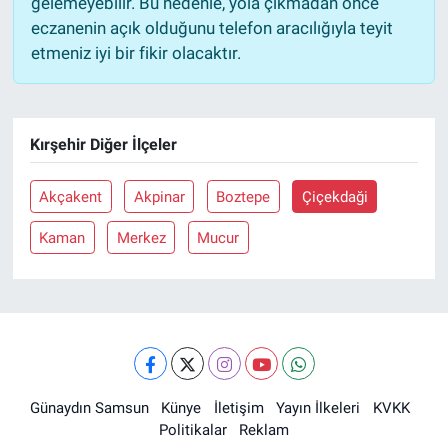
gelemeyebilir. Bu nedenle, yola çıkmadan önce
eczanenin açık olduğunu telefon aracılığıyla teyit
etmeniz iyi bir fikir olacaktır.
Kırşehir Diğer İlçeler
Akçakent
Akpinar
Boztepe
Çiçekdaği
Kaman
Merkez
Mucur
Günaydın Samsun
Künye
İletişim
Yayın İlkeleri
KVKK
Politikalar
Reklam