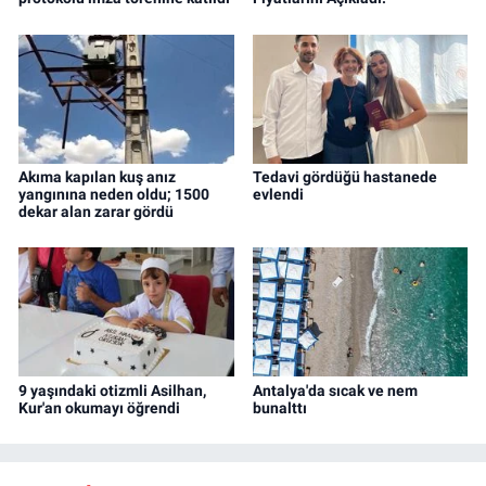
Akıma kapılan kuş anız
Tedavi gördüğü hastanede
yangınına neden oldu; 1500
evlendi
dekar alan zarar gördü
9 yaşındaki otizmli Asilhan,
Antalya'da sıcak ve nem
Kur'an okumayı öğrendi
bunalttı