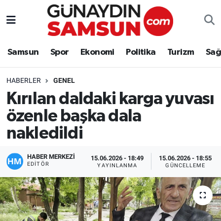
Samsun
Nöbetçi Eczaneler
Samsun
Spor
Ekonomi
Politika
Turizm
Sağ
Spor
Hava Durumu
HABERLER
GENEL
Ekonomi
Trafik Durumu
Kırılan daldaki karga yuvası
özenle başka dala
Politika
Süper Lig Puan Durumu ve Fikstür
nakledildi
Turizm
Tüm Manşetler
HABER MERKEZİ
15.06.2026 - 18:49
15.06.2026 - 18:55
Sağlık
Son Dakika Haberleri
EDITÖR
YAYINLANMA
GÜNCELLEME
Eğitim
Haber Arşivi
Yaşam