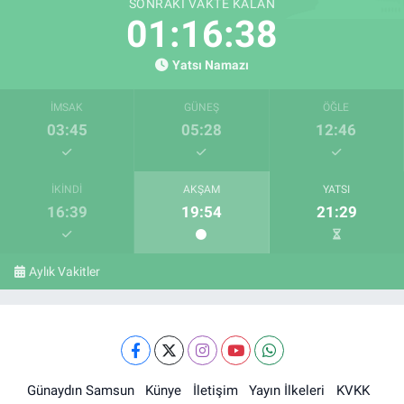
SONRAKI VAKTE KALAN
01:16:38
Yatsı Namazı
İMSAK
GÜNEŞ
ÖĞLE
03:45
05:28
12:46
İKINDI
AKŞAM
YATSI
16:39
19:54
21:29
Aylık Vakitler
Günaydın Samsun
Künye
İletişim
Yayın İlkeleri
KVKK