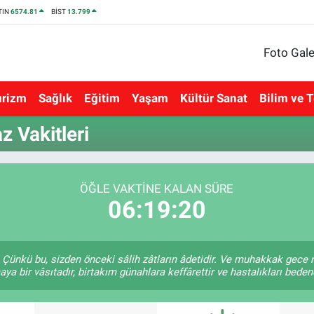
TIN
6574.81
BİST
13.799
Foto Gale
urizm
Sağlık
Eğitim
Yaşam
Kültür Sanat
Bilim ve T
z Vakitleri
ÖĞLE VAKTINE KALAN SÜRE
06:19:20
Çünkü bu, sizden önceki sâlih zâtların âdetidir. Ve muhakkak gece
a bir vâsıtadır, birtakım günahlara keffârettir ve hastalıkları bedend