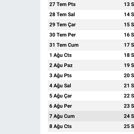
27 Tem Pts
13 S
28 Tem Sal
14 S
29 Tem Çar
15 S
30 Tem Per
16 S
31 Tem Cum
17 S
1 Ağu Cts
18 S
2 Ağu Paz
19 S
3 Ağu Pts
20 S
4 Ağu Sal
21 S
5 Ağu Çar
22 S
6 Ağu Per
23 S
7 Ağu Cum
24 S
8 Ağu Cts
25 S