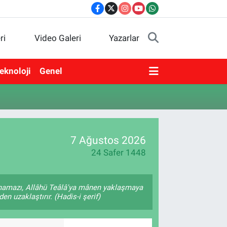
ri
Video Galeri
Yazarlar
eknoloji
Genel
7 Ağustos 2026
24 Safer 1448
 namazı, Allâhü Teâlâ'ya mânen yaklaşmaya
en uzaklaştırır. (Hadis-i şerif)