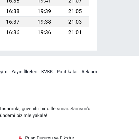
16:38
19:41
21:07
16:38
19:39
21:05
16:37
19:38
21:03
16:36
19:36
21:01
işim
Yayın İlkeleri
KVKK
Politikalar
Reklam
sarımla, güvenilir bir dille sunar. Samsun’u
gündemi bizimle yakala!
Puan Durumu ve Fikstür