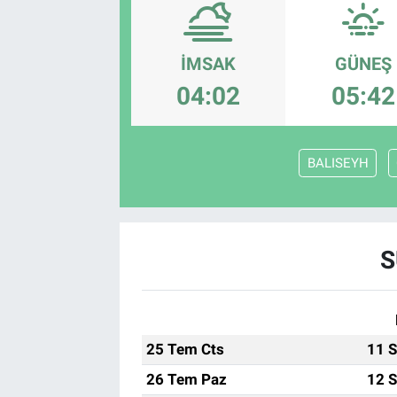
Kültür Sanat
İMSAK
GÜNEŞ
Bilim ve Teknoloji
04:02
05:42
Genel
BALISEYH
S
25 Tem Cts
11 S
26 Tem Paz
12 S