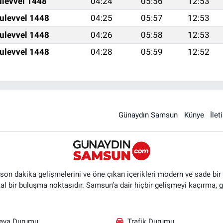
ulevvel 1448
04:24
05:56
12:53
ulevvel 1448
04:25
05:57
12:53
ulevvel 1448
04:26
05:58
12:53
ulevvel 1448
04:28
05:59
12:52
Günaydın Samsun
Künye
İlet
n dakika gelişmelerini ve öne çıkan içerikleri modern ve sade bir ta
ital bir buluşma noktasıdır. Samsun’a dair hiçbir gelişmeyi kaçırma, 
ava Durumu
Trafik Durumu