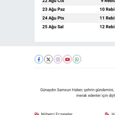
22 Ağu Cts
9 Rebi
23 Ağu Paz
10 Rebi
24 Ağu Pts
11 Rebi
25 Ağu Sal
12 Rebi
Günaydın Samsun Haber; şehrin gündemini, so
merak edenler için dij
Nöbetçi Eczaneler
H