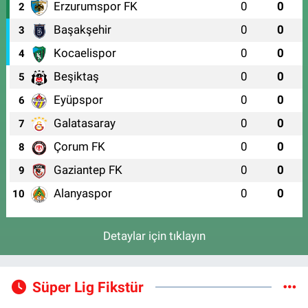
Erzurumspor FK
0
0
2
Başakşehir
0
0
3
Kocaelispor
0
0
4
Beşiktaş
0
0
5
Eyüpspor
0
0
6
Galatasaray
0
0
7
Çorum FK
0
0
8
Gaziantep FK
0
0
9
Alanyaspor
0
0
10
Detaylar için tıklayın
Süper Lig Fikstür