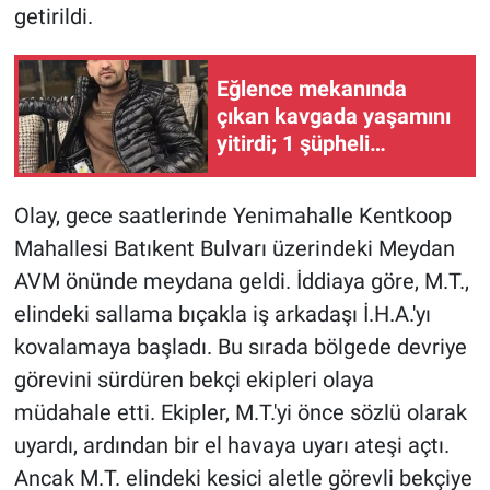
getirildi.
Eğlence mekanında
çıkan kavgada yaşamını
yitirdi; 1 şüpheli
tutuklandı / YENİDEN
Olay, gece saatlerinde Yenimahalle Kentkoop
Mahallesi Batıkent Bulvarı üzerindeki Meydan
AVM önünde meydana geldi. İddiaya göre, M.T.,
elindeki sallama bıçakla iş arkadaşı İ.H.A.'yı
kovalamaya başladı. Bu sırada bölgede devriye
görevini sürdüren bekçi ekipleri olaya
müdahale etti. Ekipler, M.T.'yi önce sözlü olarak
uyardı, ardından bir el havaya uyarı ateşi açtı.
Ancak M.T. elindeki kesici aletle görevli bekçiye