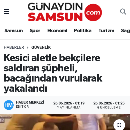
Samsun
Nöbetçi Eczaneler
Samsun
Spor
Ekonomi
Politika
Turizm
Sağ
Spor
Hava Durumu
HABERLER
GÜVENLIK
Ekonomi
Trafik Durumu
Kesici aletle bekçilere
saldıran şüpheli,
Politika
Süper Lig Puan Durumu ve Fikstür
bacağından vurularak
Turizm
Tüm Manşetler
yakalandı
Sağlık
Son Dakika Haberleri
HABER MERKEZİ
26.06.2026 - 01:19
26.06.2026 - 01:25
EDITÖR
YAYINLANMA
GÜNCELLEME
Eğitim
Haber Arşivi
Yaşam