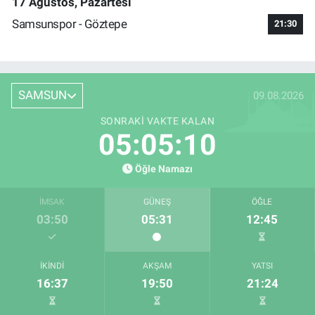
17 Ağustos, Pazartesi
Samsunspor - Göztepe
21:30
SAMSUN
09.08.2026
SONRAKI VAKTE KALAN
05:05:10
Öğle Namazı
İMSAK
GÜNEŞ
ÖĞLE
03:50
05:31
12:45
İKINDI
AKŞAM
YATSI
16:37
19:50
21:24