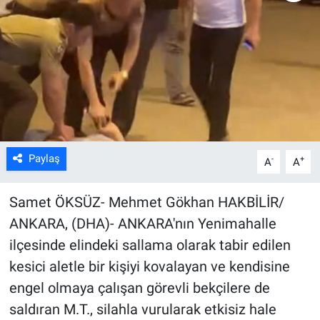
Kültür Sanat
Bilim ve Teknoloji
Genel
Paylaş
-
+
A
A
Samet ÖKSÜZ- Mehmet Gökhan HAKBİLİR/
ANKARA, (DHA)- ANKARA'nın Yenimahalle
ilçesinde elindeki sallama olarak tabir edilen
kesici aletle bir kişiyi kovalayan ve kendisine
engel olmaya çalışan görevli bekçilere de
saldıran M.T., silahla vurularak etkisiz hale