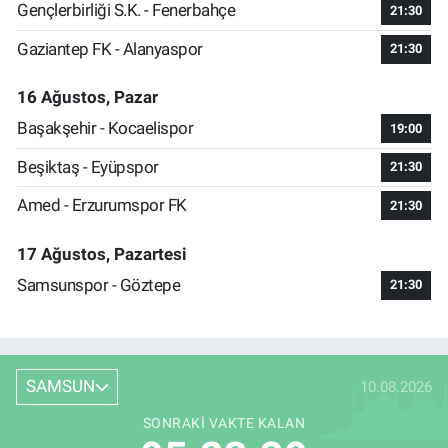
Gençlerbirliği S.K. - Fenerbahçe
21:30
Gaziantep FK - Alanyaspor
21:30
16 Ağustos, Pazar
Başakşehir - Kocaelispor
19:00
Beşiktaş - Eyüpspor
21:30
Amed - Erzurumspor FK
21:30
17 Ağustos, Pazartesi
Samsunspor - Göztepe
21:30
SAMSUN
10.08.2026
SONRAKI VAKTE KALAN