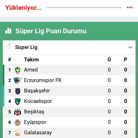
Yükleniyor...
Süper Lig Puan Durumu
Süper Lig
#
Takım
O
P
Amed
0
0
1
Erzurumspor FK
0
0
2
Başakşehir
0
0
3
Kocaelispor
0
0
4
Beşiktaş
0
0
5
Eyüpspor
0
0
6
Galatasaray
0
0
7