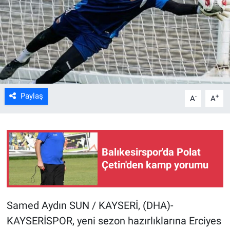
Kültür Sanat
Bilim ve Teknoloji
Genel
Paylaş
-
+
A
A
Balıkesirspor'da Polat
Çetin'den kamp yorumu
Samed Aydın SUN / KAYSERİ, (DHA)-
KAYSERİSPOR, yeni sezon hazırlıklarına Erciyes