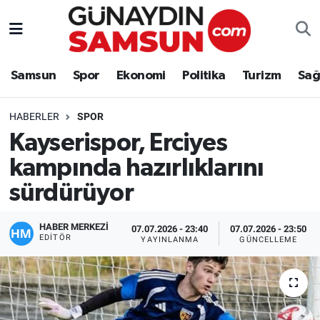
Samsun
Nöbetçi Eczaneler
Samsun
Spor
Ekonomi
Politika
Turizm
Sağ
Spor
Hava Durumu
HABERLER
SPOR
Ekonomi
Trafik Durumu
Kayserispor, Erciyes
kampında hazırlıklarını
Politika
Süper Lig Puan Durumu ve Fikstür
sürdürüyor
Turizm
Tüm Manşetler
HABER MERKEZİ
07.07.2026 - 23:40
07.07.2026 - 23:50
Sağlık
Son Dakika Haberleri
EDITÖR
YAYINLANMA
GÜNCELLEME
Eğitim
Haber Arşivi
Yaşam