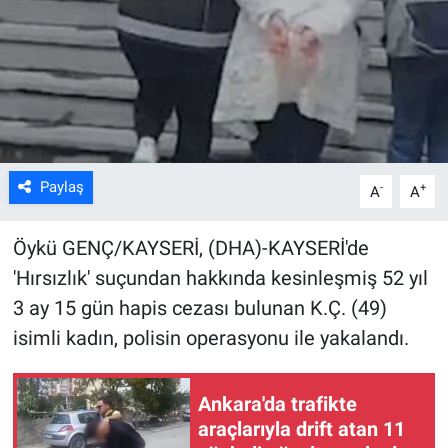
Kültür Sanat
Bilim ve Teknoloji
Genel
Paylaş
-
+
A
A
Öykü GENÇ/KAYSERİ, (DHA)-KAYSERİ'de
'Hırsızlık' suçundan hakkında kesinleşmiş 52 yıl
3 ay 15 gün hapis cezası bulunan K.Ç. (49)
isimli kadın, polisin operasyonu ile yakalandı.
Ankara'da trafikte
araçlarıyla drift atan 11