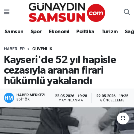
Samsun
Nöbetçi Eczaneler
Samsun
Spor
Ekonomi
Politika
Turizm
Sağ
Spor
Hava Durumu
HABERLER
GÜVENLIK
Ekonomi
Trafik Durumu
Kayseri'de 52 yıl hapisle
cezasıyla aranan firari
Politika
Süper Lig Puan Durumu ve Fikstür
hükümlü yakalandı
Turizm
Tüm Manşetler
HABER MERKEZİ
22.05.2026 - 19:28
22.05.2026 - 19:35
Sağlık
Son Dakika Haberleri
EDITÖR
YAYINLANMA
GÜNCELLEME
Eğitim
Haber Arşivi
Yaşam