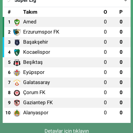
Süper Lig
#
Takım
O
P
Amed
0
0
1
Erzurumspor FK
0
0
2
Başakşehir
0
0
3
Kocaelispor
0
0
4
Beşiktaş
0
0
5
Eyüpspor
0
0
6
Galatasaray
0
0
7
Çorum FK
0
0
8
Gaziantep FK
0
0
9
Alanyaspor
0
0
10
Detaylar için tıklayın