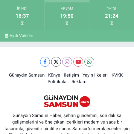
İKINDI
AKŞAM
YATSI
16:37
19:50
21:24
Aylık Vakitler
Günaydın Samsun
Künye
İletişim
Yayın İlkeleri
KVKK
Politikalar
Reklam
Günaydın Samsun Haber; şehrin gündemini, son dakika
gelişmelerini ve öne çıkan içerikleri modern ve sade bir
tasarımla, güvenilir bir dille sunar. Samsun’u merak edenler için