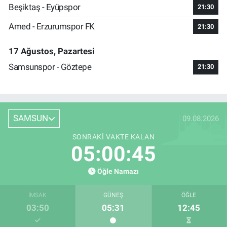
Beşiktaş - Eyüpspor
21:30
Amed - Erzurumspor FK
21:30
17 Ağustos, Pazartesi
Samsunspor - Göztepe
21:30
SAMSUN
09.08.2026
SONRAKI VAKTE KALAN
05:00:44
Öğle Namazı
İMSAK
GÜNEŞ
ÖĞLE
03:50
05:31
12:45