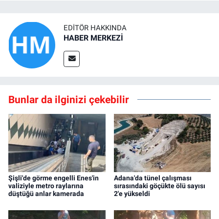
EDITÖR HAKKINDA
HABER MERKEZİ
Bunlar da ilginizi çekebilir
Şişli'de görme engelli Enes'in
Adana'da tünel çalışması
valiziyle metro raylarına
sırasındaki göçükte ölü sayısı
düştüğü anlar kamerada
2'e yükseldi