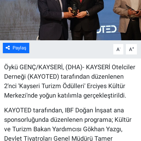
Kültür Sanat
Bilim ve Teknoloji
Genel
Paylaş
-
+
A
A
Öykü GENÇ/KAYSERİ, (DHA)- KAYSERİ Otelciler
Derneği (KAYOTED) tarafından düzenlenen
2'nci 'Kayseri Turizm Ödülleri' Erciyes Kültür
Merkezi'nde yoğun katılımla gerçekleştirildi.
KAYOTED tarafından, IBF Doğan İnşaat ana
sponsorluğunda düzenlenen programa; Kültür
ve Turizm Bakan Yardımcısı Gökhan Yazgı,
Devlet Tiyatroları Genel Müdürü Tamer