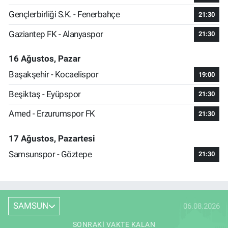
Gençlerbirliği S.K. - Fenerbahçe
21:30
Gaziantep FK - Alanyaspor
21:30
16 Ağustos, Pazar
Başakşehir - Kocaelispor
19:00
Beşiktaş - Eyüpspor
21:30
Amed - Erzurumspor FK
21:30
17 Ağustos, Pazartesi
Samsunspor - Göztepe
21:30
SAMSUN
06.08.2026
SONRAKI VAKTE KALAN