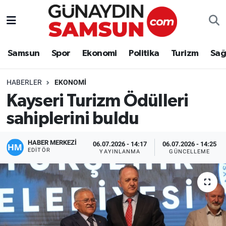
Samsun
Nöbetçi Eczaneler
Samsun
Spor
Ekonomi
Politika
Turizm
Sağ
Spor
Hava Durumu
HABERLER
EKONOMI
Ekonomi
Trafik Durumu
Kayseri Turizm Ödülleri
sahiplerini buldu
Politika
Süper Lig Puan Durumu ve Fikstür
Turizm
Tüm Manşetler
HABER MERKEZİ
06.07.2026 - 14:17
06.07.2026 - 14:25
EDITÖR
YAYINLANMA
GÜNCELLEME
Sağlık
Son Dakika Haberleri
Eğitim
Haber Arşivi
Yaşam