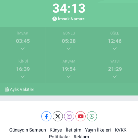
34:12
İmsak Namazı
İMSAK
GÜNEŞ
ÖĞLE
03:45
05:28
12:46
İKINDI
AKŞAM
YATSI
16:39
19:54
21:29
Aylık Vakitler
Günaydın Samsun
Künye
İletişim
Yayın İlkeleri
KVKK
Politikalar
Reklam