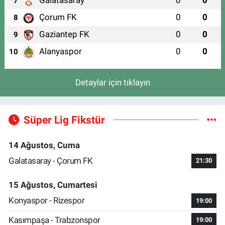
Galatasaray
0
0
7
Çorum FK
0
0
8
Gaziantep FK
0
0
9
Alanyaspor
0
0
10
Detaylar için tıklayın
Süper Lig Fikstür
14 Ağustos, Cuma
Galatasaray - Çorum FK
21:30
15 Ağustos, Cumartesi
Konyaspor - Rizespor
19:00
Kasımpaşa - Trabzonspor
19:00