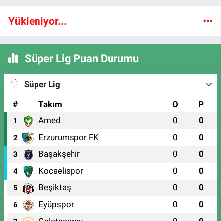
Yükleniyor...
Süper Lig Puan Durumu
Süper Lig
#
Takım
O
P
Amed
0
0
1
Erzurumspor FK
0
0
2
Başakşehir
0
0
3
Kocaelispor
0
0
4
Beşiktaş
0
0
5
Eyüpspor
0
0
6