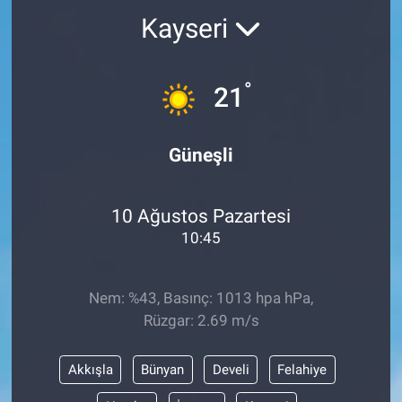
Kayseri
Kültür Sanat
Bilim ve Teknoloji
°
21
Genel
Güneşli
10 Ağustos Pazartesi
10:45
Nem: %43, Basınç: 1013 hpa hPa,
Rüzgar: 2.69 m/s
Akkışla
Bünyan
Develi
Felahiye