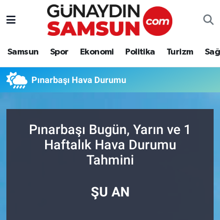
Samsun
Nöbetçi Eczaneler
Samsun
Spor
Ekonomi
Politika
Turizm
Sağ
Spor
Hava Durumu
Pınarbaşı Hava Durumu
Ekonomi
Trafik Durumu
Politika
Süper Lig Puan Durumu ve Fikstür
Pınarbaşı Bugün, Yarın ve 1
Turizm
Tüm Manşetler
Haftalık Hava Durumu
Tahmini
Sağlık
Son Dakika Haberleri
Eğitim
Haber Arşivi
ŞU AN
Yaşam