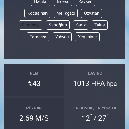
Hacılar
İncesu
Kayseri
Kocasinan
Melikgazi
Özvatan
Pınarbaşı
Sarıoğlan
Sarız
Talas
Tomarza
Yahyalı
Yeşilhisar
NEM
BASINÇ
%43
1013 HPA
hpa
RÜZGAR
EN DÜŞÜK / EN YÜKSEK
°
°
2.69 M/S
12
/ 27