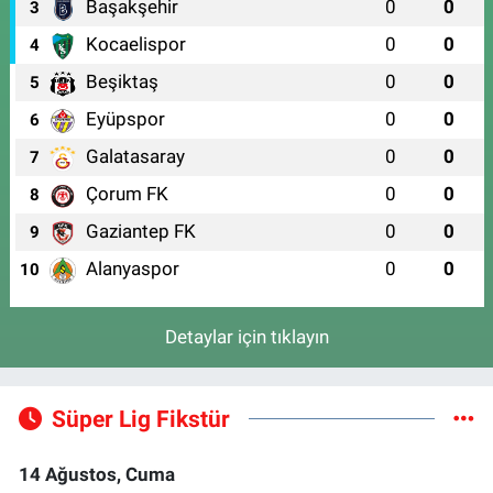
Başakşehir
0
0
3
Kocaelispor
0
0
4
Beşiktaş
0
0
5
Eyüpspor
0
0
6
Galatasaray
0
0
7
Çorum FK
0
0
8
Gaziantep FK
0
0
9
Alanyaspor
0
0
10
Detaylar için tıklayın
Süper Lig Fikstür
14 Ağustos, Cuma