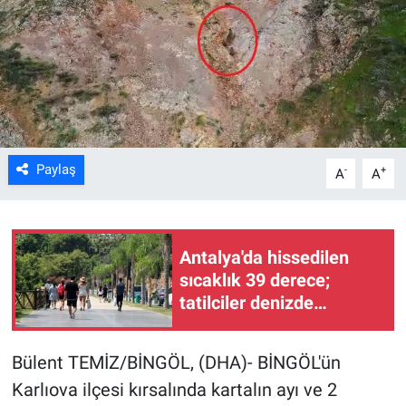
Kültür Sanat
Bilim ve Teknoloji
Genel
Paylaş
-
+
A
A
Antalya'da hissedilen
sıcaklık 39 derece;
tatilciler denizde
serinledi
Bülent TEMİZ/BİNGÖL, (DHA)- BİNGÖL'ün
Karlıova ilçesi kırsalında kartalın ayı ve 2