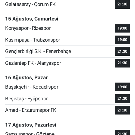
Galatasaray - Çorum FK
21:30
15 Ağustos, Cumartesi
Konyaspor - Rizespor
19:00
Kasımpaşa - Trabzonspor
19:00
Gençlerbirliği S.K. - Fenerbahçe
21:30
Gaziantep FK - Alanyaspor
21:30
16 Ağustos, Pazar
Başakşehir - Kocaelispor
19:00
Beşiktaş - Eyüpspor
21:30
Amed - Erzurumspor FK
21:30
17 Ağustos, Pazartesi
Samsunspor - Göztepe
21:30