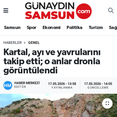
Samsun
Nöbetçi Eczaneler
Samsun
Spor
Ekonomi
Politika
Turizm
Sağ
Spor
Hava Durumu
HABERLER
GENEL
Ekonomi
Trafik Durumu
Kartal, ayı ve yavrularını
takip etti; o anlar dronla
Politika
Süper Lig Puan Durumu ve Fikstür
görüntülendi
Turizm
Tüm Manşetler
HABER MERKEZİ
17.05.2026 - 13:58
17.05.2026 - 14:05
Sağlık
Son Dakika Haberleri
EDITÖR
YAYINLANMA
GÜNCELLEME
Eğitim
Haber Arşivi
Yaşam