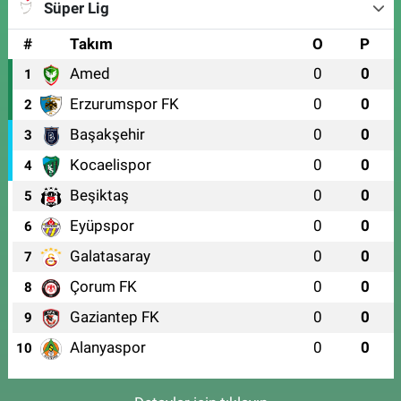
Süper Lig
#
Takım
O
P
Amed
0
0
1
Erzurumspor FK
0
0
2
Başakşehir
0
0
3
Kocaelispor
0
0
4
Beşiktaş
0
0
5
Eyüpspor
0
0
6
Galatasaray
0
0
7
Çorum FK
0
0
8
Gaziantep FK
0
0
9
Alanyaspor
0
0
10