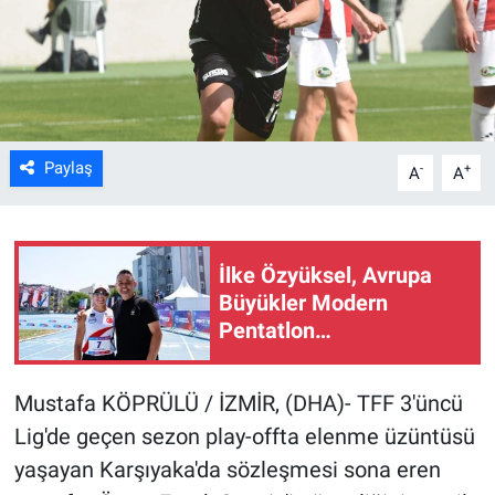
Kültür Sanat
Bilim ve Teknoloji
Genel
Paylaş
-
+
A
A
İlke Özyüksel, Avrupa
Büyükler Modern
Pentatlon
Şampiyonası'nda finale
yükseldi
Mustafa KÖPRÜLÜ / İZMİR, (DHA)- TFF 3'üncü
Lig'de geçen sezon play-offta elenme üzüntüsü
yaşayan Karşıyaka'da sözleşmesi sona eren