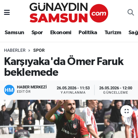
Samsun
Nöbetçi Eczaneler
Samsun
Spor
Ekonomi
Politika
Turizm
Sağ
Spor
Hava Durumu
HABERLER
SPOR
Ekonomi
Trafik Durumu
Karşıyaka'da Ömer Faruk
beklemede
Politika
Süper Lig Puan Durumu ve Fikstür
Turizm
Tüm Manşetler
HABER MERKEZİ
26.05.2026 - 11:53
26.05.2026 - 12:00
EDITÖR
YAYINLANMA
GÜNCELLEME
Sağlık
Son Dakika Haberleri
Eğitim
Haber Arşivi
Yaşam