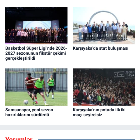
Basketbol Süper Ligi'nde 2026-
Karşıyaka'da stat buluşması
2027 sezonunun fikstür çekimi
gerçekleştirildi
Samsunspor, yeni sezon
Karşıyaka'nın potada ilk iki
hazırlıklarını sürdürdü
maçı seyircisiz
Yorumlar