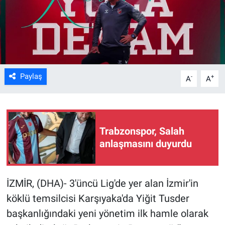
Kültür Sanat
Bilim ve Teknoloji
Genel
Paylaş
-
+
A
A
Trabzonspor, Salah
anlaşmasını duyurdu
İZMİR, (DHA)- 3'üncü Lig'de yer alan İzmir'in
köklü temsilcisi Karşıyaka'da Yiğit Tusder
başkanlığındaki yeni yönetim ilk hamle olarak