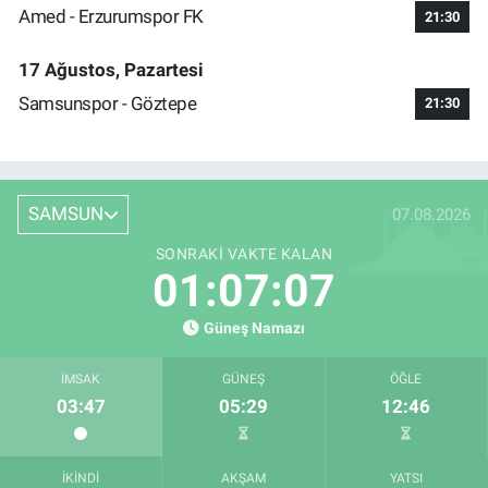
Amed - Erzurumspor FK
21:30
17 Ağustos, Pazartesi
Samsunspor - Göztepe
21:30
SAMSUN
07.08.2026
SONRAKI VAKTE KALAN
01:07:06
Güneş Namazı
İMSAK
GÜNEŞ
ÖĞLE
03:47
05:29
12:46
İKINDI
AKŞAM
YATSI