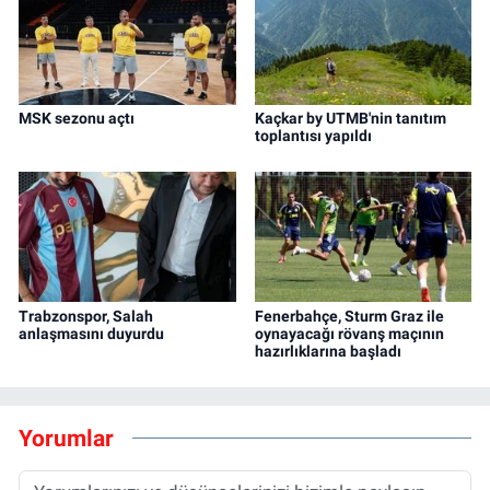
MSK sezonu açtı
Kaçkar by UTMB'nin tanıtım
toplantısı yapıldı
Trabzonspor, Salah
Fenerbahçe, Sturm Graz ile
anlaşmasını duyurdu
oynayacağı rövanş maçının
hazırlıklarına başladı
Yorumlar