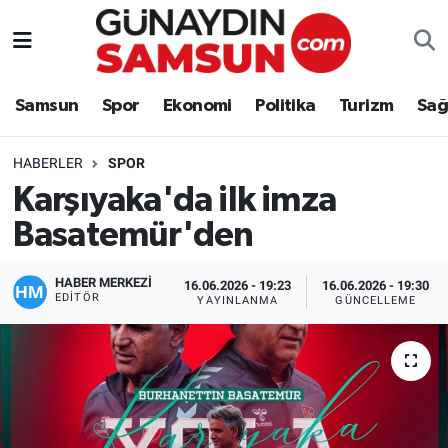
Samsun
Nöbetçi Eczaneler
Samsun
Spor
Ekonomi
Politika
Turizm
Sağ
Spor
Hava Durumu
HABERLER
SPOR
Ekonomi
Trafik Durumu
Karşıyaka'da ilk imza
Basatemür'den
Politika
Süper Lig Puan Durumu ve Fikstür
Turizm
Tüm Manşetler
HABER MERKEZİ
16.06.2026 - 19:23
16.06.2026 - 19:30
EDITÖR
YAYINLANMA
GÜNCELLEME
Sağlık
Son Dakika Haberleri
Eğitim
Haber Arşivi
Yaşam