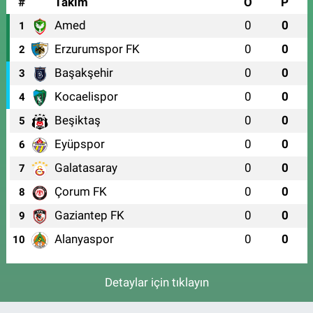
#
Takım
O
P
Amed
0
0
1
Erzurumspor FK
0
0
2
Başakşehir
0
0
3
Kocaelispor
0
0
4
Beşiktaş
0
0
5
Eyüpspor
0
0
6
Galatasaray
0
0
7
Çorum FK
0
0
8
Gaziantep FK
0
0
9
Alanyaspor
0
0
10
Detaylar için tıklayın