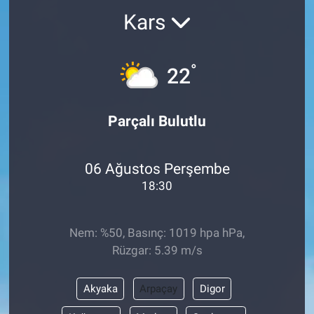
Kars
Kültür Sanat
Bilim ve Teknoloji
°
22
Genel
Parçalı Bulutlu
06 Ağustos Perşembe
18:30
Nem: %50, Basınç: 1019 hpa hPa,
Rüzgar: 5.39 m/s
Akyaka
Arpaçay
Digor