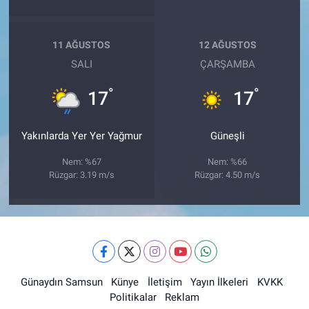
11 AĞUSTOS
12 AĞUSTOS
SALI
ÇARŞAMBA
°
°
17
17
Yakınlarda Yer Yer Yağmur
Güneşli
Nem: %67
Nem: %66
Rüzgar: 3.19 m/s
Rüzgar: 4.50 m/s
Günaydın Samsun
Künye
İletişim
Yayın İlkeleri
KVKK
Politikalar
Reklam