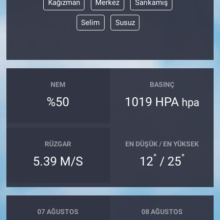
Kağızman
Merkez
Sarıkamış
Selim
Susuz
NEM
BASINÇ
%50
1019 HPA
hpa
RÜZGAR
EN DÜŞÜK / EN YÜKSEK
°
°
5.39 M/S
12
/ 25
07 AĞUSTOS
08 AĞUSTOS