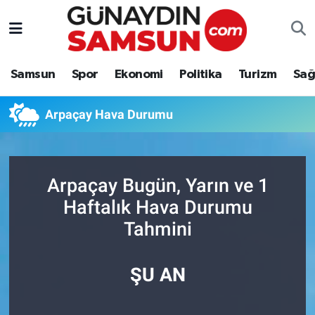
Samsun
Nöbetçi Eczaneler
Samsun
Spor
Ekonomi
Politika
Turizm
Sağ
Spor
Hava Durumu
Arpaçay Hava Durumu
Ekonomi
Trafik Durumu
Politika
Süper Lig Puan Durumu ve Fikstür
Arpaçay Bugün, Yarın ve 1
Turizm
Tüm Manşetler
Haftalık Hava Durumu
Tahmini
Sağlık
Son Dakika Haberleri
Eğitim
Haber Arşivi
ŞU AN
Yaşam