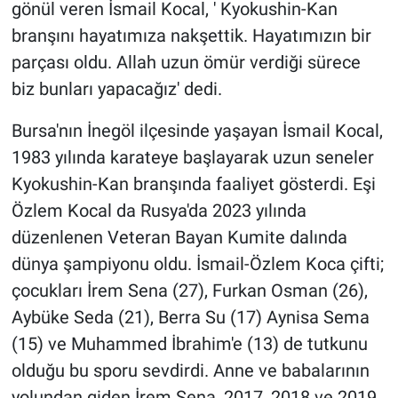
gönül veren İsmail Kocal, ' Kyokushin-Kan
branşını hayatımıza nakşettik. Hayatımızın bir
parçası oldu. Allah uzun ömür verdiği sürece
biz bunları yapacağız' dedi.
Bursa'nın İnegöl ilçesinde yaşayan İsmail Kocal,
1983 yılında karateye başlayarak uzun seneler
Kyokushin-Kan branşında faaliyet gösterdi. Eşi
Özlem Kocal da Rusya'da 2023 yılında
düzenlenen Veteran Bayan Kumite dalında
dünya şampiyonu oldu. İsmail-Özlem Koca çifti;
çocukları İrem Sena (27), Furkan Osman (26),
Aybüke Seda (21), Berra Su (17) Aynisa Sema
(15) ve Muhammed İbrahim'e (13) de tutkunu
olduğu bu sporu sevdirdi. Anne ve babalarının
yolundan giden İrem Sena, 2017, 2018 ve 2019