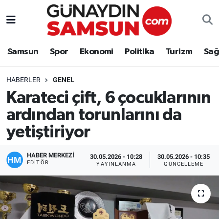
Samsun
Nöbetçi Eczaneler
Samsun
Spor
Ekonomi
Politika
Turizm
Sağ
Spor
Hava Durumu
HABERLER
GENEL
Ekonomi
Trafik Durumu
Karateci çift, 6 çocuklarının
ardından torunlarını da
Politika
Süper Lig Puan Durumu ve Fikstür
yetiştiriyor
Turizm
Tüm Manşetler
HABER MERKEZİ
30.05.2026 - 10:28
30.05.2026 - 10:35
Sağlık
Son Dakika Haberleri
EDITÖR
YAYINLANMA
GÜNCELLEME
Eğitim
Haber Arşivi
Yaşam