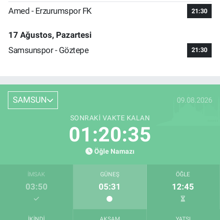
Amed - Erzurumspor FK
21:30
17 Ağustos, Pazartesi
Samsunspor - Göztepe
21:30
SAMSUN
09.08.2026
SONRAKI VAKTE KALAN
01:20:35
Öğle Namazı
İMSAK
GÜNEŞ
ÖĞLE
03:50
05:31
12:45
İKINDI
AKŞAM
YATSI