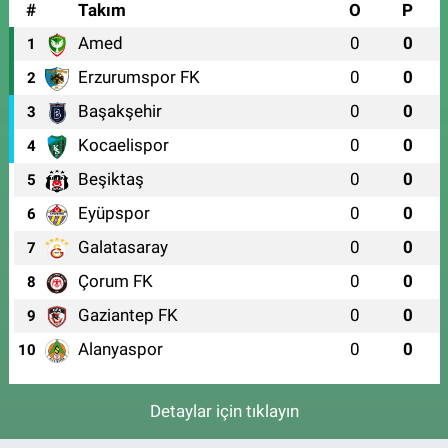
#
Takım
O
P
Amed
0
0
1
Erzurumspor FK
0
0
2
Başakşehir
0
0
3
Kocaelispor
0
0
4
Beşiktaş
0
0
5
Eyüpspor
0
0
6
Galatasaray
0
0
7
Çorum FK
0
0
8
Gaziantep FK
0
0
9
Alanyaspor
0
0
10
Detaylar için tıklayın