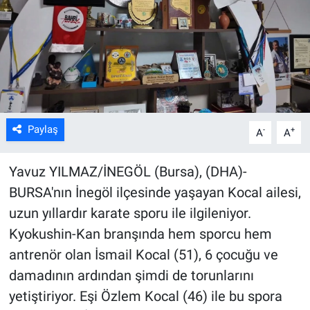
Kültür Sanat
Bilim ve Teknoloji
Genel
Paylaş
-
+
A
A
Yavuz YILMAZ/İNEGÖL (Bursa), (DHA)-
BURSA'nın İnegöl ilçesinde yaşayan Kocal ailesi,
uzun yıllardır karate sporu ile ilgileniyor.
Kyokushin-Kan branşında hem sporcu hem
antrenör olan İsmail Kocal (51), 6 çocuğu ve
damadının ardından şimdi de torunlarını
yetiştiriyor. Eşi Özlem Kocal (46) ile bu spora