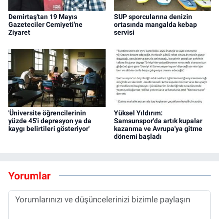
Demirtaş'tan 19 Mayıs
SUP sporcularına denizin
Gazeteciler Cemiyeti'ne
ortasında mangalda kebap
Ziyaret
servisi
'Üniversite öğrencilerinin
Yüksel Yıldırım:
yüzde 45'i depresyon ya da
Samsunspor'da artık kupalar
kaygı belirtileri gösteriyor'
kazanma ve Avrupa'ya gitme
dönemi başladı
Yorumlar