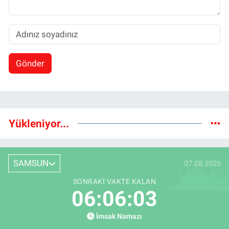
Gönder
Yükleniyor...
SAMSUN
07.08.2026
SONRAKI VAKTE KALAN
06:06:03
İmsak Namazı