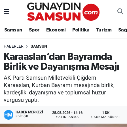
Samsun
Nöbetçi Eczaneler
Samsun
Spor
Ekonomi
Politika
Turizm
Sağ
Spor
Hava Durumu
HABERLER
SAMSUN
Ekonomi
Trafik Durumu
Karaaslan’dan Bayramda
Birlik ve Dayanışma Mesajı
Politika
Süper Lig Puan Durumu ve Fikstür
AK Parti Samsun Milletvekili Çiğdem
Turizm
Tüm Manşetler
Karaaslan, Kurban Bayramı mesajında birlik,
kardeşlik, dayanışma ve toplumsal huzur
Sağlık
Son Dakika Haberleri
vurgusu yaptı.
Eğitim
Haber Arşivi
HABER MERKEZİ
25.05.2026 - 14:16
1 DK
EDITÖR
YAYINLANMA
OKUNMA SÜRESI
Yaşam