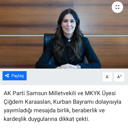
Kültür Sanat
Bilim ve Teknoloji
Genel
Paylaş
-
+
A
A
AK Parti Samsun Milletvekili ve MKYK Üyesi
Çiğdem Karaaslan, Kurban Bayramı dolayısıyla
yayımladığı mesajda birlik, beraberlik ve
kardeşlik duygularına dikkat çekti.