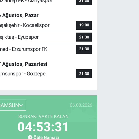
ziantep FK - Alanyaspor
21:30
 Ağustos, Pazar
şakşehir - Kocaelispor
19:00
şiktaş - Eyüpspor
21:30
ed - Erzurumspor FK
21:30
 Ağustos, Pazartesi
msunspor - Göztepe
21:30
SAMSUN
06.08.2026
SONRAKI VAKTE KALAN
04:53:30
Öğle Namazı