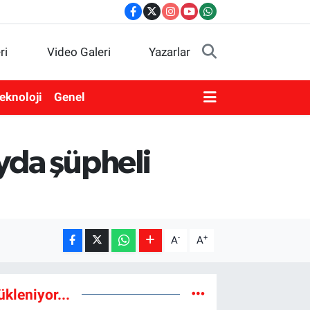
ri
Video Galeri
Yazarlar
eknoloji
Genel
yda şüpheli
-
+
A
A
ükleniyor...