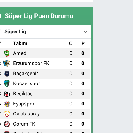
Süper Lig Puan Durumu
Süper Lig
#
Takım
O
P
Amed
0
0
1
Erzurumspor FK
0
0
2
Başakşehir
0
0
3
Kocaelispor
0
0
4
Beşiktaş
0
0
5
Eyüpspor
0
0
6
Galatasaray
0
0
7
Çorum FK
0
0
8