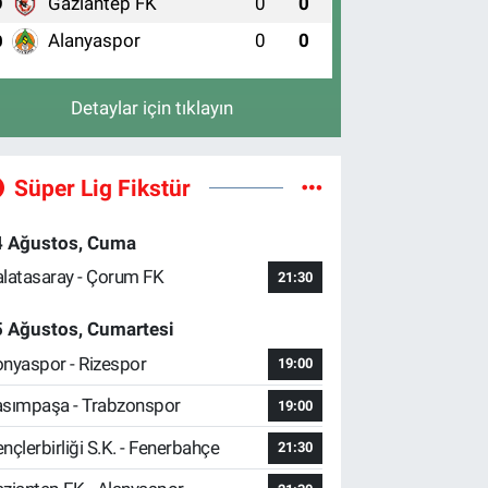
Gaziantep FK
0
0
9
Alanyaspor
0
0
0
Detaylar için tıklayın
Süper Lig Fikstür
4 Ağustos, Cuma
latasaray - Çorum FK
21:30
5 Ağustos, Cumartesi
nyaspor - Rizespor
19:00
sımpaşa - Trabzonspor
19:00
nçlerbirliği S.K. - Fenerbahçe
21:30