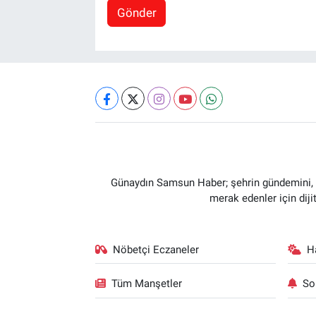
Gönder
Günaydın Samsun Haber; şehrin gündemini, so
merak edenler için dij
Nöbetçi Eczaneler
H
Tüm Manşetler
So