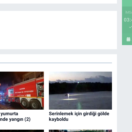
İMS
03:
 yumurta
Serinlemek için girdiği gölde
inde yangın (2)
kayboldu