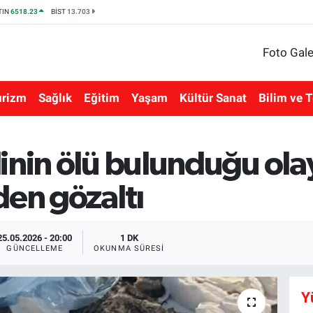
TIN
6518.23
BİST
13.703
Foto Gale
urizm
Sağlık
Eğitim
Yaşam
Kültür Sanat
Bilim ve T
inin ölü bulunduğu ola
den gözaltı
25.05.2026 - 20:00
1 DK
GÜNCELLEME
OKUNMA SÜRESI
Y