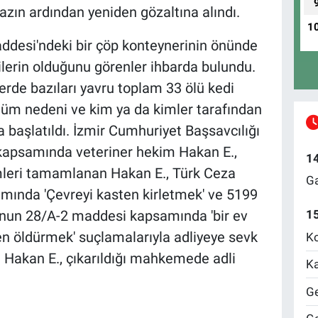
razın ardından yeniden gözaltına alındı.
1
ddesi'ndeki bir çöp konteynerinin önünde
ilerin olduğunu görenler ihbarda bulundu.
lerde bazıları yavru toplam 33 ölü kedi
ölüm nedeni ve kim ya da kimler tarafından
ma başlatıldı. İzmir Cumhuriyet Başsavcılığı
kapsamında veteriner hekim Hakan E.,
1
emleri tamamlanan Hakan E., Türk Ceza
Ga
ında 'Çevreyi kasten kirletmek' ve 5199
'nun 28/A-2 maddesi kapsamında 'bir ev
1
en öldürmek' suçlamalarıyla adliyeye sevk
Ko
an Hakan E., çıkarıldığı mahkemede adli
Ka
Ge