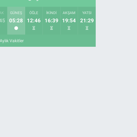
AK
GÜNEŞ
ÖĞLE
İKINDI
AKŞAM
YATSI
45
05:28
12:46
16:39
19:54
21:29
Aylık Vakitler