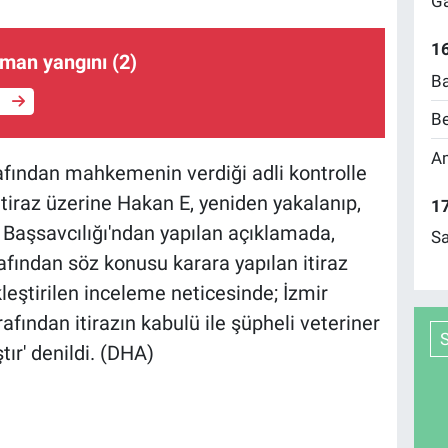
Ga
16
man yangını (2)
Ba
e
Be
Am
afından mahkemenin verdiği adli kontrolle
tiraz üzerine Hakan E, yeniden yakalanıp,
17
 Başsavcılığı'ndan yapılan açıklamada,
Sa
afından söz konusu karara yapılan itiraz
ştirilen inceleme neticesinde; İzmir
fından itirazın kabulü ile şüpheli veteriner
ır' denildi. (DHA)