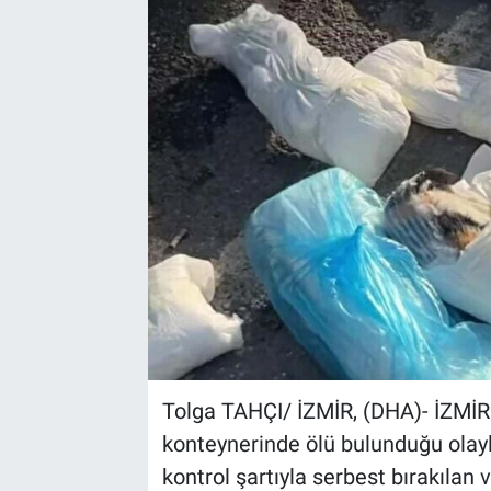
Kültür Sanat
Bilim ve Teknoloji
Genel
Tolga TAHÇI/ İZMİR, (DHA)- İZMİR'
konteynerinde ölü bulunduğu olayla 
kontrol şartıyla serbest bırakılan