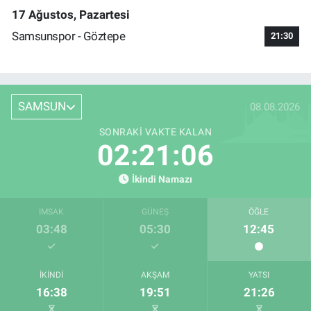
17 Ağustos, Pazartesi
Samsunspor - Göztepe
21:30
SAMSUN
08.08.2026
SONRAKI VAKTE KALAN
02:21:05
İkindi Namazı
İMSAK
GÜNEŞ
ÖĞLE
03:48
05:30
12:45
İKINDI
AKŞAM
YATSI
16:38
19:51
21:26