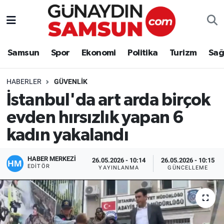
Samsun
Nöbetçi Eczaneler
Samsun
Spor
Ekonomi
Politika
Turizm
Sağ
Spor
Hava Durumu
HABERLER
GÜVENLIK
Ekonomi
Trafik Durumu
İstanbul'da art arda birçok
evden hırsızlık yapan 6
Politika
Süper Lig Puan Durumu ve Fikstür
kadın yakalandı
Turizm
Tüm Manşetler
HABER MERKEZİ
26.05.2026 - 10:14
26.05.2026 - 10:15
Sağlık
Son Dakika Haberleri
EDITÖR
YAYINLANMA
GÜNCELLEME
Eğitim
Haber Arşivi
Yaşam