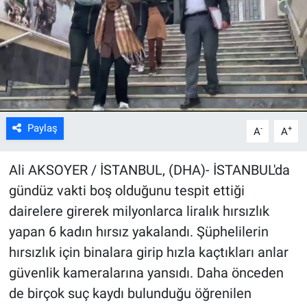
Kültür Sanat
Bilim ve Teknoloji
Genel
Paylaş
-
+
A
A
Ali AKSOYER / İSTANBUL, (DHA)- İSTANBUL'da
gündüz vakti boş olduğunu tespit ettiği
dairelere girerek milyonlarca liralık hırsızlık
yapan 6 kadın hırsız yakalandı. Şüphelilerin
hırsızlık için binalara girip hızla kaçtıkları anlar
güvenlik kameralarına yansıdı. Daha önceden
de birçok suç kaydı bulunduğu öğrenilen