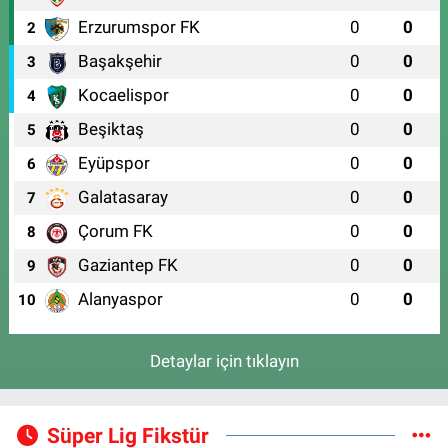
Erzurumspor FK
0
0
2
Başakşehir
0
0
3
Kocaelispor
0
0
4
Beşiktaş
0
0
5
Eyüpspor
0
0
6
Galatasaray
0
0
7
Çorum FK
0
0
8
Gaziantep FK
0
0
9
Alanyaspor
0
0
10
Detaylar için tıklayın
Süper Lig Fikstür