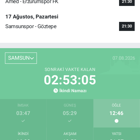
Amed - Erzurumspor FK
21:30
17 Ağustos, Pazartesi
Samsunspor - Göztepe
21:30
SAMSUN
07.08.2026
SONRAKI VAKTE KALAN
02:53:05
İkindi Namazı
İMSAK
GÜNEŞ
ÖĞLE
03:47
05:29
12:46
İKINDI
AKŞAM
YATSI