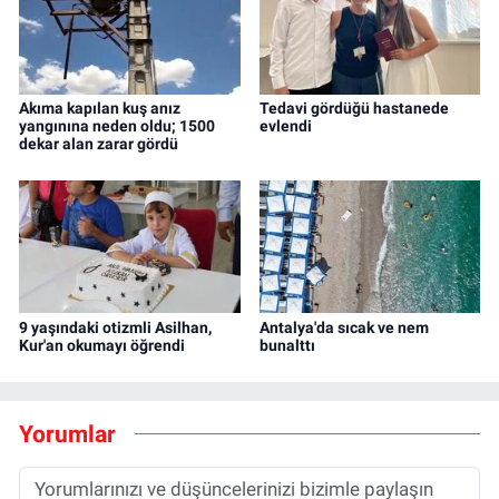
Akıma kapılan kuş anız
Tedavi gördüğü hastanede
yangınına neden oldu; 1500
evlendi
dekar alan zarar gördü
9 yaşındaki otizmli Asilhan,
Antalya'da sıcak ve nem
Kur'an okumayı öğrendi
bunalttı
Yorumlar