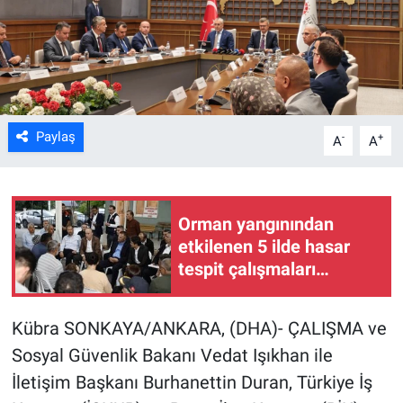
Kültür Sanat
Bilim ve Teknoloji
Genel
Paylaş
-
+
A
A
Orman yangınından
etkilenen 5 ilde hasar
tespit çalışmaları
tamamlandı
Kübra SONKAYA/ANKARA, (DHA)- ÇALIŞMA ve
Sosyal Güvenlik Bakanı Vedat Işıkhan ile
İletişim Başkanı Burhanettin Duran, Türkiye İş