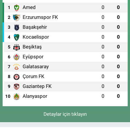
Amed
0
0
1
Erzurumspor FK
0
0
2
Başakşehir
0
0
3
Kocaelispor
0
0
4
Beşiktaş
0
0
5
Eyüpspor
0
0
6
Galatasaray
0
0
7
Çorum FK
0
0
8
Gaziantep FK
0
0
9
Alanyaspor
0
0
10
Detaylar için tıklayın