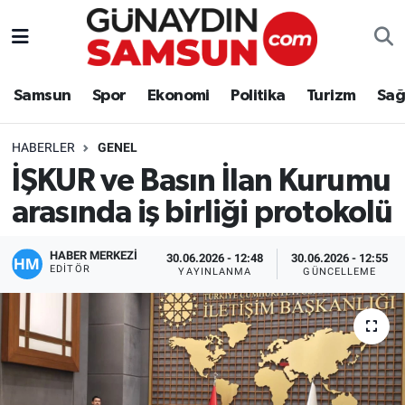
Samsun
Nöbetçi Eczaneler
Samsun
Spor
Ekonomi
Politika
Turizm
Sağ
Spor
Hava Durumu
HABERLER
GENEL
Ekonomi
Trafik Durumu
İŞKUR ve Basın İlan Kurumu
arasında iş birliği protokolü
Politika
Süper Lig Puan Durumu ve Fikstür
Turizm
Tüm Manşetler
HABER MERKEZİ
30.06.2026 - 12:48
30.06.2026 - 12:55
EDITÖR
YAYINLANMA
GÜNCELLEME
Sağlık
Son Dakika Haberleri
Eğitim
Haber Arşivi
Yaşam