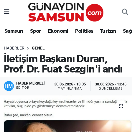
Samsun
Nöbetçi Eczaneler
Samsun
Spor
Ekonomi
Politika
Turizm
Sağ
Spor
Hava Durumu
HABERLER
GENEL
Ekonomi
Trafik Durumu
İletişim Başkanı Duran,
Prof. Dr. Fuat Sezgin'i andı
Politika
Süper Lig Puan Durumu ve Fikstür
Turizm
Tüm Manşetler
HABER MERKEZİ
30.06.2026 - 13:35
30.06.2026 - 13:45
EDITÖR
YAYINLANMA
GÜNCELLEME
Sağlık
Son Dakika Haberleri
Eğitim
Haber Arşivi
Yaşam