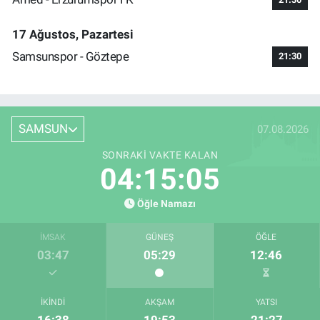
17 Ağustos, Pazartesi
Samsunspor - Göztepe
21:30
SAMSUN
07.08.2026
SONRAKI VAKTE KALAN
04:15:04
Öğle Namazı
İMSAK
GÜNEŞ
ÖĞLE
03:47
05:29
12:46
İKINDI
AKŞAM
YATSI
16:38
19:53
21:27