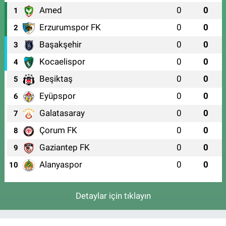
Amed
0
0
1
Erzurumspor FK
0
0
2
Başakşehir
0
0
3
Kocaelispor
0
0
4
Beşiktaş
0
0
5
Eyüpspor
0
0
6
Galatasaray
0
0
7
Çorum FK
0
0
8
Gaziantep FK
0
0
9
Alanyaspor
0
0
10
Detaylar için tıklayın