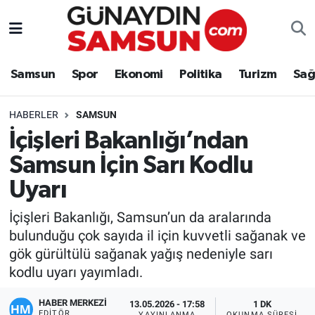
Samsun
Nöbetçi Eczaneler
Samsun
Spor
Ekonomi
Politika
Turizm
Sağ
Spor
Hava Durumu
HABERLER
SAMSUN
Ekonomi
Trafik Durumu
İçişleri Bakanlığı’ndan
Samsun İçin Sarı Kodlu
Politika
Süper Lig Puan Durumu ve Fikstür
Uyarı
Turizm
Tüm Manşetler
İçişleri Bakanlığı, Samsun’un da aralarında
Sağlık
Son Dakika Haberleri
bulunduğu çok sayıda il için kuvvetli sağanak ve
gök gürültülü sağanak yağış nedeniyle sarı
Eğitim
Haber Arşivi
kodlu uyarı yayımladı.
HABER MERKEZİ
Yaşam
13.05.2026 - 17:58
1 DK
EDITÖR
YAYINLANMA
OKUNMA SÜRESI