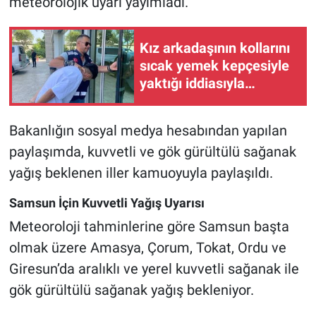
meteorolojik uyarı yayımladı.
Kız arkadaşının kollarını
sıcak yemek kepçesiyle
yaktığı iddiasıyla
gözaltına alındı
Bakanlığın sosyal medya hesabından yapılan
paylaşımda, kuvvetli ve gök gürültülü sağanak
yağış beklenen iller kamuoyuyla paylaşıldı.
Samsun İçin Kuvvetli Yağış Uyarısı
Meteoroloji tahminlerine göre Samsun başta
olmak üzere Amasya, Çorum, Tokat, Ordu ve
Giresun’da aralıklı ve yerel kuvvetli sağanak ile
gök gürültülü sağanak yağış bekleniyor.