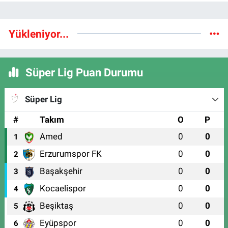
Yükleniyor...
Süper Lig Puan Durumu
Süper Lig
#
Takım
O
P
Amed
0
0
1
Erzurumspor FK
0
0
2
Başakşehir
0
0
3
Kocaelispor
0
0
4
Beşiktaş
0
0
5
Eyüpspor
0
0
6