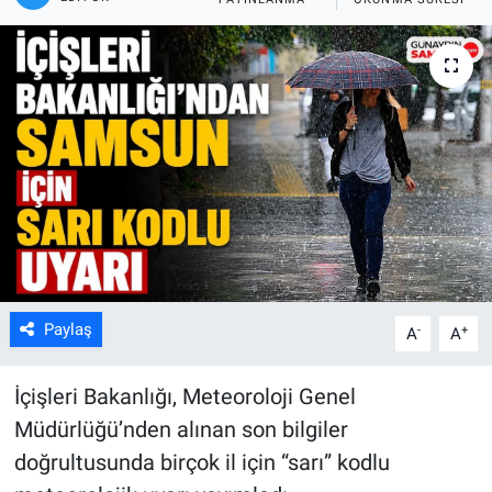
Kültür Sanat
Bilim ve Teknoloji
Genel
Paylaş
-
+
A
A
İçişleri Bakanlığı, Meteoroloji Genel
Müdürlüğü’nden alınan son bilgiler
doğrultusunda birçok il için “sarı” kodlu