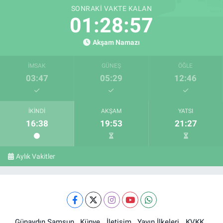
SONRAKI VAKTE KALAN
01:28:56
Akşam Namazı
İMSAK
GÜNEŞ
ÖĞLE
03:47
05:29
12:46
İKINDI
AKŞAM
YATSI
16:38
19:53
21:27
Aylık Vakitler
Günaydın Samsun
Künye
İletişim
Yayın İlkeleri
KVKK