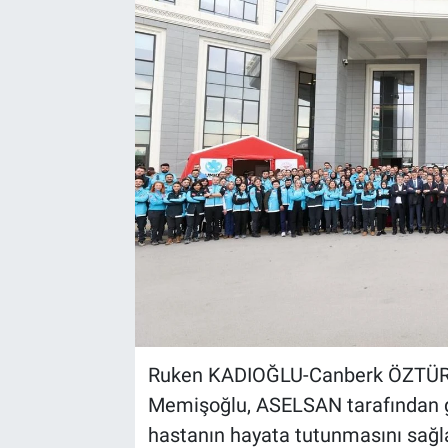
Kültür Sanat
Bilim ve Teknoloji
Genel
Ruken KADIOĞLU-Canberk ÖZTÜR
Memişoğlu, ASELSAN tarafından gel
hastanın hayata tutunmasını sağla