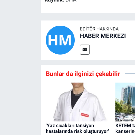
EDITÖR HAKKINDA
HABER MERKEZİ
Bunlar da ilginizi çekebilir
'Yaz sıcakları tansiyon
KETEM ta
hastalarında risk oluşturuyor'
kanserin