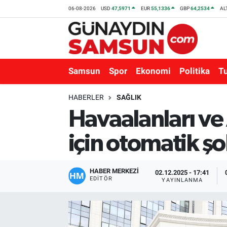
06-08-2026
USD
47,5971
EUR
55,1336
GBP
64,2534
AL
Samsun
Nöbetçi Eczaneler
Spor
Hava Durumu
Samsun
Spor
Ekonomi
Politika
T
Ekonomi
Trafik Durumu
HABERLER
SAĞLIK
Havaalanları ve 
Politika
Süper Lig Puan Durumu ve Fikstür
için otomatik şo
Turizm
Tüm Manşetler
Sağlık
Son Dakika Haberleri
HABER MERKEZİ
02.12.2025 - 17:41
EDITÖR
YAYINLANMA
Eğitim
Haber Arşivi
Yaşam