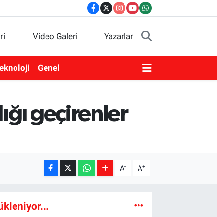
ri
Video Galeri
Yazarlar
eknoloji
Genel
ığı geçirenler
-
+
A
A
ükleniyor...