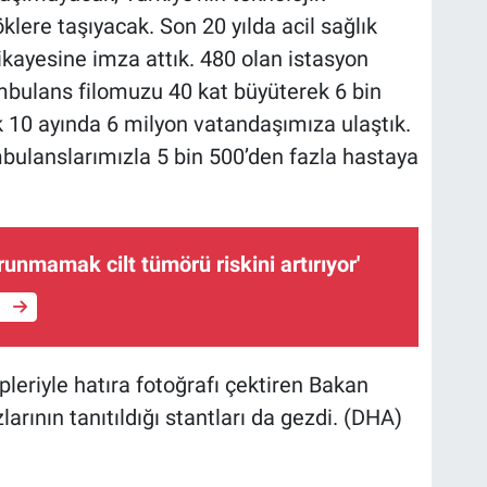
klere taşıyacak. Son 20 yılda acil sağlık
ikayesine imza attık. 480 olan istasyon
mbulans filomuzu 40 kat büyüterek 6 bin
lk 10 ayında 6 milyon vatandaşımıza ulaştık.
mbulanslarımızla 5 bin 500’den fazla hastaya
unmamak cilt tümörü riskini artırıyor'
e
leriyle hatıra fotoğrafı çektiren Bakan
arının tanıtıldığı stantları da gezdi. (DHA)