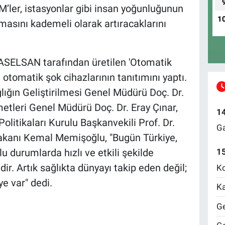
’ler, istasyonlar gibi insan yoğunluğunun
1
masını kademeli olarak artıracaklarını
ASELSAN tarafından üretilen 'Otomatik
i otomatik şok cihazlarının tanıtımını yaptı.
ığın Geliştirilmesi Genel Müdürü Doç. Dr.
tleri Genel Müdürü Doç. Dr. Eray Çınar,
1
litikaları Kurulu Başkanvekili Prof. Dr.
Ga
Bakanı Kemal Memişoğlu, "Bugün Türkiye,
u durumlarda hızlı ve etkili şekilde
1
ir. Artık sağlıkta dünyayı takip eden değil;
Ko
ye var" dedi.
Ka
Ge