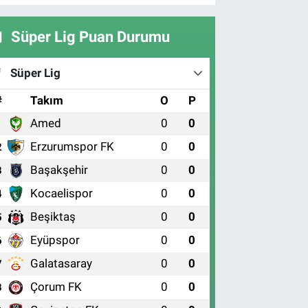
Süper Lig Puan Durumu
Süper Lig
#
Takım
O
P
Amed
0
0
1
Erzurumspor FK
0
0
2
Başakşehir
0
0
3
Kocaelispor
0
0
4
Beşiktaş
0
0
5
Eyüpspor
0
0
6
Galatasaray
0
0
7
Çorum FK
0
0
8