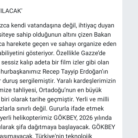
ILACAK'
nızca kendi vatandaşına değil, ihtiyaç duyan
siteye sahip olduğunun altını çizen Bakan
ıca harekete geçen ve sahayı organize eden
biliyetini gösteriyor. Özellikle Gazze’de
essiz kalıp adeta bir film izler gibi olan
umhurbaşkanımız Recep Tayyip Erdoğan’ın
r duruş sergilemiştir. Yaralı kardeşlerimizin
mize tahliyesi, Ortadoğu’nun en büyük
ri olarak tarihe geçmiştir. Yerli ve milli
larla sınırlı değil. Gururla ifade etmek
, yerli helikopterimiz GÖKBEY, 2026 yılında
ılarak şifa dağıtmaya başlayacak. GÖKBEY
aşımayacak, Türkiye'nin teknolojik