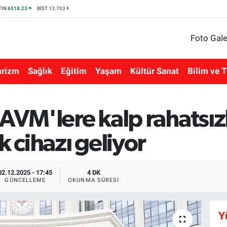
TIN
6518.23
BİST
13.703
Foto Gale
urizm
Sağlık
Eğitim
Yaşam
Kültür Sanat
Bilim ve T
AVM'lere kalp rahatsızl
k cihazı geliyor
02.12.2025 - 17:45
4 DK
GÜNCELLEME
OKUNMA SÜRESI
Y