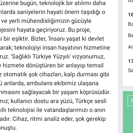
Ga
zerine bugün, teknolojik bir atılımı daha
umlarda saniyelerin hayati önem taşıdığı o
16
ği ve yerli mühendisliğimizin gücüyle
Ba
ojesini hayata geçiriyoruz. Bu proje,
Be
bir eşiktir. Bizler, 'İnsanı yaşat ki devlet
Am
larak; teknolojiyi insan hayatının hizmetine
. 'Sağlıklı Türkiye Yüzyılı' vizyonumuz,
17
 ve hizmete dönüştüren bir anlayışı temsil
Sa
z otomatik şok cihazları, kalp durması gibi
ü anlarda, ambulans ekibimiz ulaşana
nmasını sağlayacak bir yaşam köprüsüdür.
ız; kullanıcı dostu ara yüzü, Türkçe sesli
llı teknolojisi ile vatandaşlarımızı o anın
r. Cihaz, ritmi analiz eder, şok gerekip
onuştu.