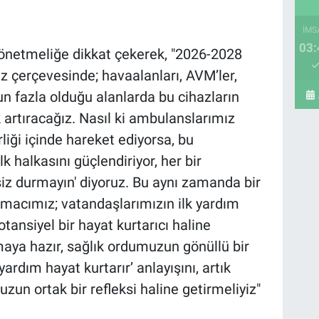
İMS
03:
yönetmeliğe dikkat çekerek, "2026-2028
ız çerçevesinde; havaalanları, AVM’ler,
n fazla olduğu alanlarda bu cihazların
artıracağız. Nasıl ki ambulanslarımız
irliği içinde hareket ediyorsa, bu
lk halkasını güçlendiriyor, her bir
iz durmayın' diyoruz. Bu aynı zamanda bir
macımız; vatandaşlarımızın ilk yardım
potansiyel bir hayat kurtarıcı haline
maya hazır, sağlık ordumuzun gönüllü bir
ardım hayat kurtarır’ anlayışını, artık
un ortak bir refleksi haline getirmeliyiz"