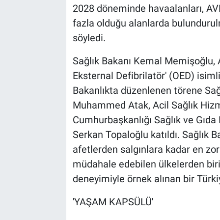
2028 döneminde havaalanları, AVM
fazla olduğu alanlarda bulundurul
söyledi.
Sağlık Bakanı Kemal Memişoğlu, 
Eksternal Defibrilatör' (OED) isiml
Bakanlıkta düzenlenen törene Sağl
Muhammed Atak, Acil Sağlık Hizme
Cumhurbaşkanlığı Sağlık ve Gıda Po
Serkan Topaloğlu katıldı. Sağlık 
afetlerden salgınlara kadar en zorl
müdahale edebilen ülkelerden birid
deneyimiyle örnek alınan bir Türki
'YAŞAM KAPSÜLÜ'