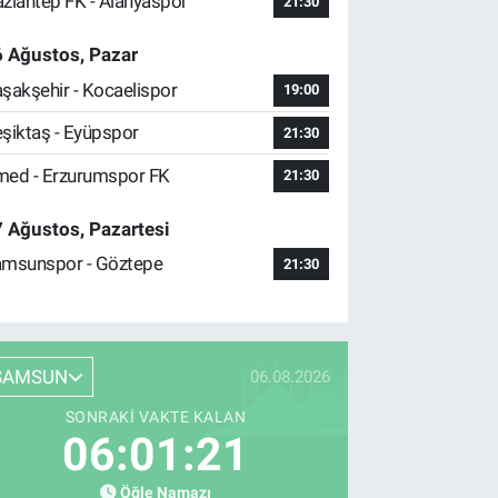
ziantep FK - Alanyaspor
21:30
 Ağustos, Pazar
şakşehir - Kocaelispor
19:00
şiktaş - Eyüpspor
21:30
ed - Erzurumspor FK
21:30
 Ağustos, Pazartesi
msunspor - Göztepe
21:30
SAMSUN
06.08.2026
SONRAKI VAKTE KALAN
06:01:20
Öğle Namazı