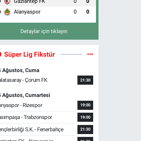
Gaziantep FK
0
0
9
Alanyaspor
0
0
0
Detaylar için tıklayın
Süper Lig Fikstür
4 Ağustos, Cuma
latasaray - Çorum FK
21:30
5 Ağustos, Cumartesi
nyaspor - Rizespor
19:00
sımpaşa - Trabzonspor
19:00
nçlerbirliği S.K. - Fenerbahçe
21:30