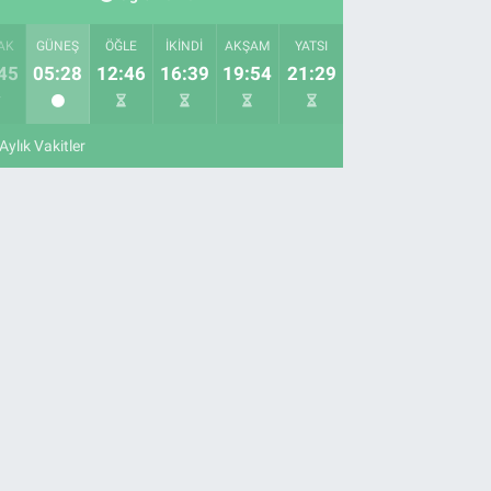
AK
GÜNEŞ
ÖĞLE
İKINDI
AKŞAM
YATSI
45
05:28
12:46
16:39
19:54
21:29
Aylık Vakitler