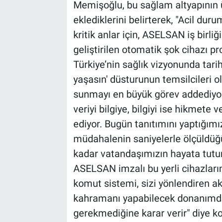
Memişoğlu, bu sağlam altyapının ü
eklediklerini belirterek, "Acil dur
kritik anlar için, ASELSAN iş birli
geliştirilen otomatik şok cihazı pr
Türkiye’nin sağlık vizyonunda tarihi 
yaşasın' düsturunun temsilcileri o
sunmayı en büyük görev addediyoruz
veriyi bilgiye, bilgiyi ise hikmete
ediyor. Bugün tanıtımını yaptığımı
müdahalenin saniyelerle ölçüldüğ
kadar vatandaşımızın hayata tutu
ASELSAN imzalı bu yerli cihazlarım
komut sistemi, sizi yönlendiren akı
kahramanı yapabilecek donanımdadı
gerekmediğine karar verir" diye k