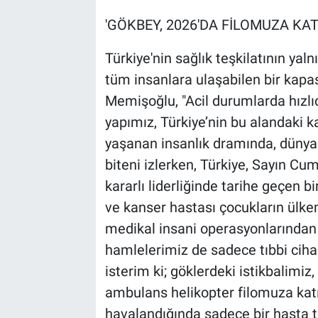
'GÖKBEY, 2026'DA FİLOMUZA KAT
Türkiye'nin sağlık teşkilatının yal
tüm insanlara ulaşabilen bir kapa
Memişoğlu, "Acil durumlarda hızl
yapımız, Türkiye’nin bu alandaki ka
yaşanan insanlık dramında, dünya s
biteni izlerken, Türkiye, Sayın C
kararlı liderliğinde tarihe geçen bi
ve kanser hastası çocukların ülke
medikal insani operasyonlarından bi
hamlelerimiz de sadece tıbbi cihaz
isterim ki; göklerdeki istikbalimiz
ambulans helikopter filomuza kat
havalandığında sadece bir hasta t