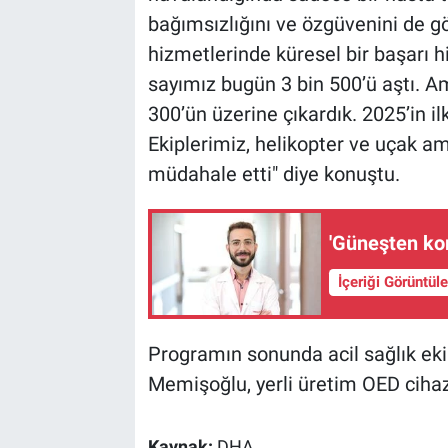
bağımsızlığını ve özgüvenini de gö
hizmetlerinde küresel bir başarı h
sayımız bugün 3 bin 500’ü aştı. A
300’ün üzerine çıkardık. 2025’in i
Ekiplerimiz, helikopter ve uçak a
müdahale etti" diye konuştu.
'Güneşten kor
İçeriği Görüntül
Programın sonunda acil sağlık ekip
Memişoğlu, yerli üretim OED cihazl
Kaynak:
DHA