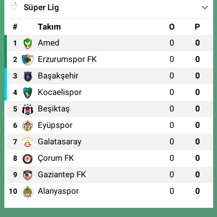
Süper Lig
#
Takım
O
P
Amed
0
0
1
Erzurumspor FK
0
0
2
Başakşehir
0
0
3
Kocaelispor
0
0
4
Beşiktaş
0
0
5
Eyüpspor
0
0
6
Galatasaray
0
0
7
Çorum FK
0
0
8
Gaziantep FK
0
0
9
Alanyaspor
0
0
10