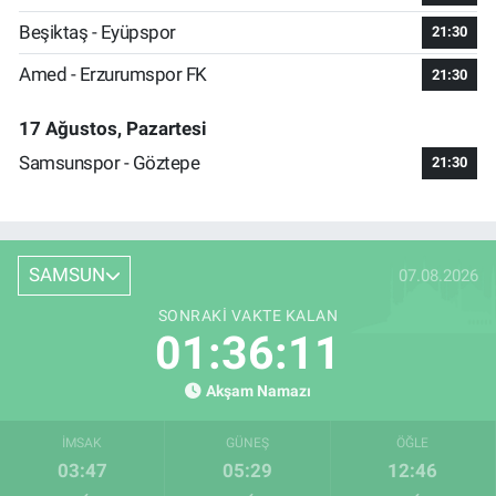
Beşiktaş - Eyüpspor
21:30
Amed - Erzurumspor FK
21:30
17 Ağustos, Pazartesi
Samsunspor - Göztepe
21:30
SAMSUN
07.08.2026
SONRAKI VAKTE KALAN
01:36:10
Akşam Namazı
İMSAK
GÜNEŞ
ÖĞLE
03:47
05:29
12:46