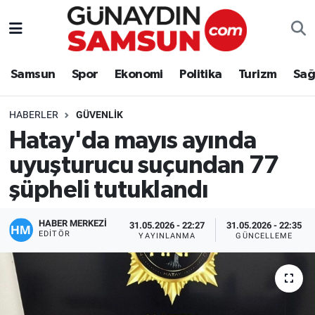
Samsun
Nöbetçi Eczaneler
Samsun
Spor
Ekonomi
Politika
Turizm
Sağ
Spor
Hava Durumu
HABERLER
GÜVENLIK
Ekonomi
Trafik Durumu
Hatay'da mayıs ayında
uyuşturucu suçundan 77
Politika
Süper Lig Puan Durumu ve Fikstür
şüpheli tutuklandı
Turizm
Tüm Manşetler
HABER MERKEZİ
31.05.2026 - 22:27
31.05.2026 - 22:35
Sağlık
Son Dakika Haberleri
EDITÖR
YAYINLANMA
GÜNCELLEME
Eğitim
Haber Arşivi
Yaşam