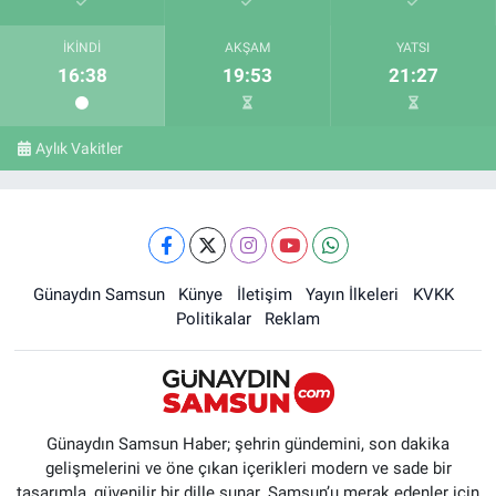
İKINDI
AKŞAM
YATSI
16:38
19:53
21:27
Aylık Vakitler
Günaydın Samsun
Künye
İletişim
Yayın İlkeleri
KVKK
Politikalar
Reklam
Günaydın Samsun Haber; şehrin gündemini, son dakika
gelişmelerini ve öne çıkan içerikleri modern ve sade bir
tasarımla, güvenilir bir dille sunar. Samsun’u merak edenler için