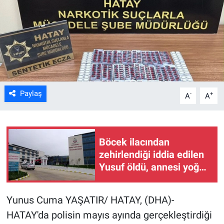
Kültür Sanat
Bilim ve Teknoloji
Genel
Paylaş
-
+
A
A
Böcek ilacından
zehirlendiği iddia edilen
Yusuf öldü, annesi yoğun
bakımda (2)
Yunus Cuma YAŞATIR/ HATAY, (DHA)-
HATAY'da polisin mayıs ayında gerçekleştirdiği