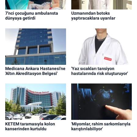
7'nci çocuğunu ambulansta
Uzmanından botoks
dünyaya getirdi
yaptıracaklara uyarılar
Medicana Ankara Hastanesi'ne
'Yaz sıcakları tansiyon
'Altın Akreditasyon Belgesi'
hastalarında risk oluşturuyor'
KETEM taramasıyla kolon
'Miyomlar, rahim sarkomlarıyla
kanserinden kurtuldu
karıştırılabiliyor'