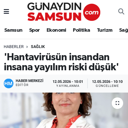
Samsun
Nöbetçi Eczaneler
Samsun
Spor
Ekonomi
Politika
Turizm
Sağ
Spor
Hava Durumu
HABERLER
SAĞLIK
Ekonomi
Trafik Durumu
'Hantavirüsün insandan
insana yayılım riski düşük'
Politika
Süper Lig Puan Durumu ve Fikstür
Turizm
Tüm Manşetler
HABER MERKEZİ
12.05.2026 - 10:01
12.05.2026 - 10:10
EDITÖR
YAYINLANMA
GÜNCELLEME
Sağlık
Son Dakika Haberleri
Eğitim
Haber Arşivi
Yaşam