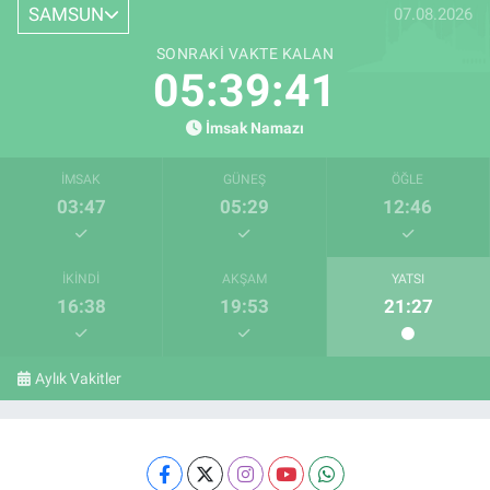
SAMSUN
07.08.2026
SONRAKI VAKTE KALAN
05:39:40
İmsak Namazı
İMSAK
GÜNEŞ
ÖĞLE
03:47
05:29
12:46
İKINDI
AKŞAM
YATSI
16:38
19:53
21:27
Aylık Vakitler