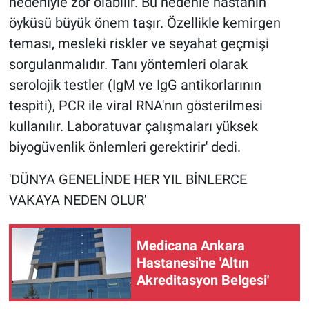
nedeniyle zor olabilir. Bu nedenle hastanın
öyküsü büyük önem taşır. Özellikle kemirgen
teması, mesleki riskler ve seyahat geçmişi
sorgulanmalıdır. Tanı yöntemleri olarak
serolojik testler (IgM ve IgG antikorlarının
tespiti), PCR ile viral RNA'nın gösterilmesi
kullanılır. Laboratuvar çalışmaları yüksek
biyogüvenlik önlemleri gerektirir' dedi.
'DÜNYA GENELİNDE HER YIL BİNLERCE
VAKAYA NEDEN OLUR'
Medicana Ankara
Hastanesi'ne 'Altın
Akreditasyon Belgesi'