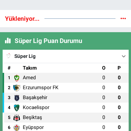
Yükleniyor...
Süper Lig Puan Durumu
Süper Lig
#
Takım
O
P
Amed
0
0
1
Erzurumspor FK
0
0
2
Başakşehir
0
0
3
Kocaelispor
0
0
4
Beşiktaş
0
0
5
Eyüpspor
0
0
6