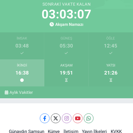
SONRAKI VAKTE KALAN
03:03:07
Akşam Namazı
İMSAK
GÜNEŞ
ÖĞLE
03:48
05:30
12:45
İKINDI
AKŞAM
YATSI
16:38
19:51
21:26
Aylık Vakitler
Günaydın Samsun
Künye
İletişim
Yayın İlkeleri
KVKK