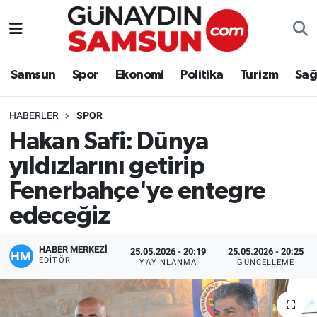
Samsun
Nöbetçi Eczaneler
Samsun
Spor
Ekonomi
Politika
Turizm
Sağ
Spor
Hava Durumu
HABERLER
SPOR
Ekonomi
Trafik Durumu
Hakan Safi: Dünya
yıldızlarını getirip
Politika
Süper Lig Puan Durumu ve Fikstür
Fenerbahçe'ye entegre
Turizm
Tüm Manşetler
edeceğiz
Sağlık
Son Dakika Haberleri
HABER MERKEZİ
25.05.2026 - 20:19
25.05.2026 - 20:25
EDITÖR
YAYINLANMA
GÜNCELLEME
Eğitim
Haber Arşivi
Yaşam