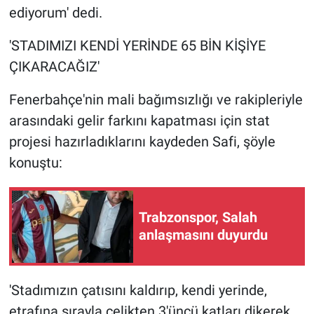
ediyorum' dedi.
'STADIMIZI KENDİ YERİNDE 65 BİN KİŞİYE
ÇIKARACAĞIZ'
Fenerbahçe'nin mali bağımsızlığı ve rakipleriyle
arasındaki gelir farkını kapatması için stat
projesi hazırladıklarını kaydeden Safi, şöyle
konuştu:
Trabzonspor, Salah
anlaşmasını duyurdu
'Stadımızın çatısını kaldırıp, kendi yerinde,
etrafına sırayla çelikten 3'üncü katları dikerek