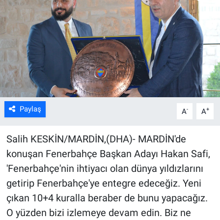
Kültür Sanat
Bilim ve Teknoloji
Genel
Paylaş
-
+
A
A
Salih KESKİN/MARDİN,(DHA)- MARDİN'de
konuşan Fenerbahçe Başkan Adayı Hakan Safi,
'Fenerbahçe'nin ihtiyacı olan dünya yıldızlarını
getirip Fenerbahçe'ye entegre edeceğiz. Yeni
çıkan 10+4 kuralla beraber de bunu yapacağız.
O yüzden bizi izlemeye devam edin. Biz ne