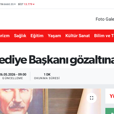
TIN
6660.55
BİST
13.779
Foto Gale
urizm
Sağlık
Eğitim
Yaşam
Kültür Sanat
Bilim ve T
diye Başkanı gözaltına 
26.05.2026 - 09:00
1 DK
GÜNCELLEME
OKUNMA SÜRESI
Y