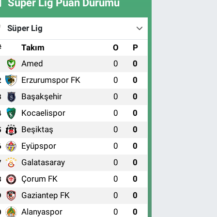
Süper Lig Puan Durumu
Süper Lig
#
Takım
O
P
Amed
0
0
1
Erzurumspor FK
0
0
2
Başakşehir
0
0
3
Kocaelispor
0
0
4
Beşiktaş
0
0
5
Eyüpspor
0
0
6
Galatasaray
0
0
7
Çorum FK
0
0
8
Gaziantep FK
0
0
9
Alanyaspor
0
0
0