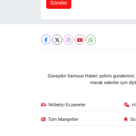
Gönder
Günaydın Samsun Haber; şehrin gündemini, so
merak edenler için dij
Nöbetçi Eczaneler
H
Tüm Manşetler
So