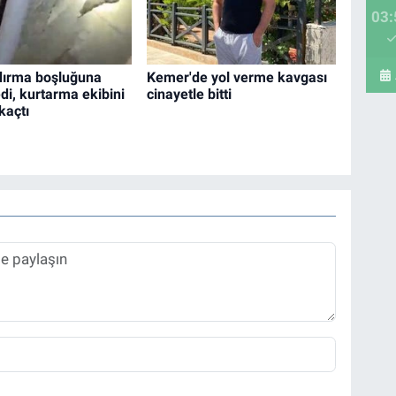
03:
dırma boşluğuna
Kemer'de yol verme kavgası
di, kurtarma ekibini
cinayetle bitti
kaçtı