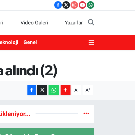
ri
Video Galeri
Yazarlar
eknoloji
Genel
alındı (2)
-
+
A
A
ükleniyor...