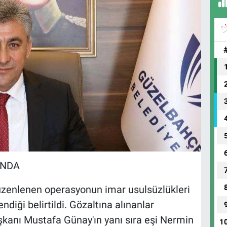
INDA
üzenlenen operasyonun imar usulsüzlükleri
iği belirtildi. Gözaltına alınanlar
kanı Mustafa Günay'ın yanı sıra eşi Nermin
1