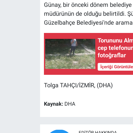
Günay, bir önceki dönem belediy
müdürünün de olduğu belirtildi. Ş
Güzelbahçe Belediyesi'nde arama ya
Torununu Al
cep telefonun
fotoğraflar
İçeriği Görüntül
Tolga TAHÇI/İZMİR, (DHA)
Kaynak:
DHA
EDITÖR HAKKINDA