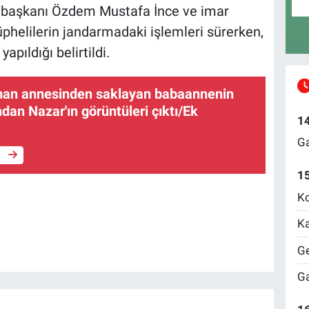
e başkanı Özdem Mustafa İnce ve imar
üphelilerin jandarmadaki işlemleri sürerken,
pıldığı belirtildi.
man annesinden saklayan babaannenin
dan Nazar'ın görüntüleri çıktı/Ek
1
Ga
e
1
Ko
Ka
Ge
Ga