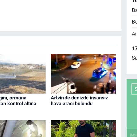
16
Ba
Be
Am
17
Sa
gını, ormana
Artvin'de denizde insansız
an kontrol altına
hava aracı bulundu
İMS