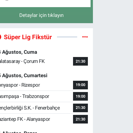
Detaylar için tıklayın
Süper Lig Fikstür
4 Ağustos, Cuma
latasaray - Çorum FK
21:30
5 Ağustos, Cumartesi
nyaspor - Rizespor
19:00
sımpaşa - Trabzonspor
19:00
nçlerbirliği S.K. - Fenerbahçe
21:30
ziantep FK - Alanyaspor
21:30