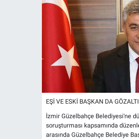
Kültür Sanat
Bilim ve Teknoloji
Genel
EŞİ VE ESKİ BAŞKAN DA GÖZALT
İzmir Güzelbahçe Belediyesi'ne d
soruşturması kapsamında düzenlend
arasında Güzelbahçe Belediye Baş