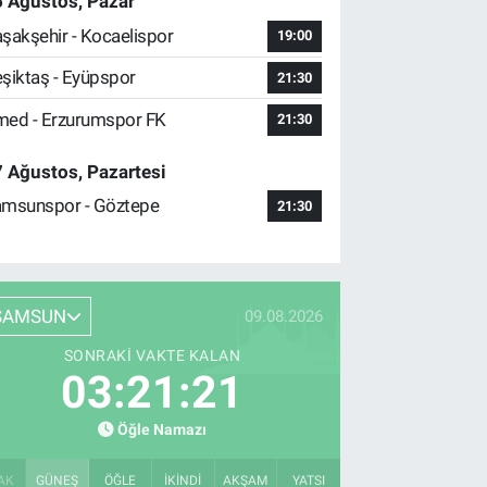
 Ağustos, Pazar
şakşehir - Kocaelispor
19:00
şiktaş - Eyüpspor
21:30
ed - Erzurumspor FK
21:30
 Ağustos, Pazartesi
msunspor - Göztepe
21:30
SAMSUN
09.08.2026
SONRAKI VAKTE KALAN
03:21:20
Öğle Namazı
AK
GÜNEŞ
ÖĞLE
İKINDI
AKŞAM
YATSI