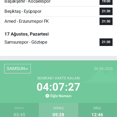
Başakşehir - Kocaelispor
19:00
Beşiktaş - Eyüpspor
21:30
Amed - Erzurumspor FK
21:30
17 Ağustos, Pazartesi
Samsunspor - Göztepe
21:30
SAMSUN
06.08.2026
SONRAKI VAKTE KALAN
04:07:26
Öğle Namazı
İMSAK
GÜNEŞ
ÖĞLE
03:45
05:28
12:46