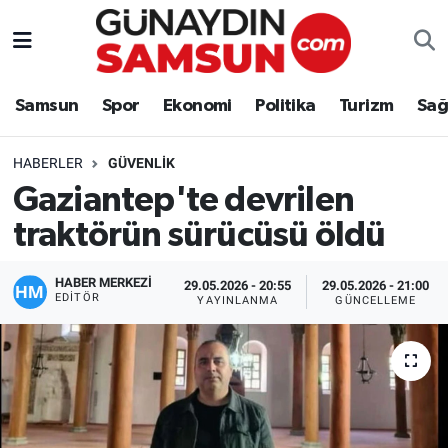
Samsun
Nöbetçi Eczaneler
Samsun
Spor
Ekonomi
Politika
Turizm
Sağ
Spor
Hava Durumu
HABERLER
GÜVENLIK
Ekonomi
Trafik Durumu
Gaziantep'te devrilen
traktörün sürücüsü öldü
Politika
Süper Lig Puan Durumu ve Fikstür
Turizm
Tüm Manşetler
HABER MERKEZİ
29.05.2026 - 20:55
29.05.2026 - 21:00
EDITÖR
YAYINLANMA
GÜNCELLEME
Sağlık
Son Dakika Haberleri
Eğitim
Haber Arşivi
Yaşam