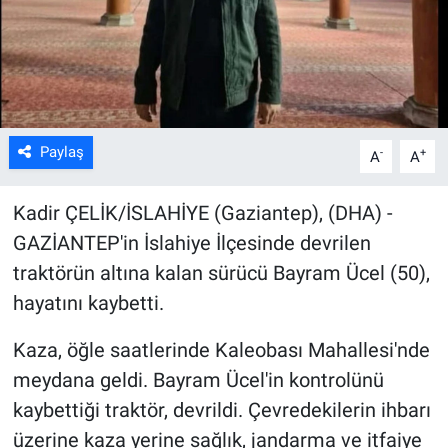
Kültür Sanat
Bilim ve Teknoloji
Genel
Paylaş
-
+
A
A
Kadir ÇELİK/İSLAHİYE (Gaziantep), (DHA) -
GAZİANTEP'in İslahiye İlçesinde devrilen
traktörün altına kalan sürücü Bayram Ücel (50),
hayatını kaybetti.
Kaza, öğle saatlerinde Kaleobası Mahallesi'nde
meydana geldi. Bayram Ücel'in kontrolünü
kaybettiği traktör, devrildi. Çevredekilerin ihbarı
üzerine kaza yerine sağlık, jandarma ve itfaiye