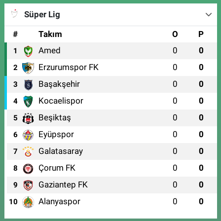
Süper Lig
#
Takım
O
P
Amed
0
0
1
Erzurumspor FK
0
0
2
Başakşehir
0
0
3
Kocaelispor
0
0
4
Beşiktaş
0
0
5
Eyüpspor
0
0
6
Galatasaray
0
0
7
Çorum FK
0
0
8
Gaziantep FK
0
0
9
Alanyaspor
0
0
10