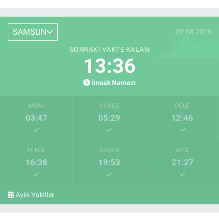
SAMSUN
07.08.2026
SONRAKI VAKTE KALAN
13:35
İmsak Namazı
İMSAK
GÜNEŞ
ÖĞLE
03:47
05:29
12:46
İKINDI
AKŞAM
YATSI
16:38
19:53
21:27
Aylık Vakitler