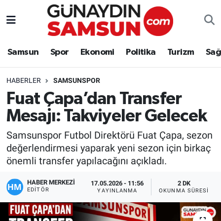
Samsun
Nöbetçi Eczaneler
Samsun
Spor
Ekonomi
Politika
Turizm
Sağ
Spor
Hava Durumu
HABERLER
SAMSUNSPOR
Ekonomi
Trafik Durumu
Fuat Çapa’dan Transfer
Mesajı: Takviyeler Gelecek
Politika
Süper Lig Puan Durumu ve Fikstür
Samsunspor Futbol Direktörü Fuat Çapa, sezon
Turizm
Tüm Manşetler
değerlendirmesi yaparak yeni sezon için birkaç
önemli transfer yapılacağını açıkladı.
Sağlık
Son Dakika Haberleri
HABER MERKEZİ
17.05.2026 - 11:56
2 DK
Eğitim
Haber Arşivi
EDITÖR
YAYINLANMA
OKUNMA SÜRESI
Yaşam