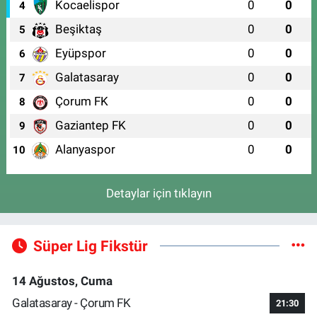
Kocaelispor
0
0
4
Beşiktaş
0
0
5
Eyüpspor
0
0
6
Galatasaray
0
0
7
Çorum FK
0
0
8
Gaziantep FK
0
0
9
Alanyaspor
0
0
10
Detaylar için tıklayın
Süper Lig Fikstür
14 Ağustos, Cuma
Galatasaray - Çorum FK
21:30