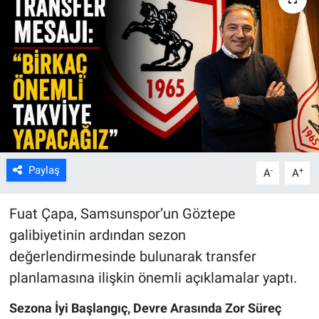
Kültür Sanat
Bilim ve Teknoloji
Genel
Paylaş
-
+
A
A
Fuat Çapa, Samsunspor’un Göztepe
galibiyetinin ardından sezon
değerlendirmesinde bulunarak transfer
planlamasına ilişkin önemli açıklamalar yaptı.
Sezona İyi Başlangıç, Devre Arasında Zor Süreç