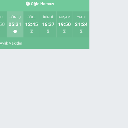
Öğle Namazı
AK
GÜNEŞ
ÖĞLE
İKINDI
AKŞAM
YATSI
50
05:31
12:45
16:37
19:50
21:24
Aylık Vakitler