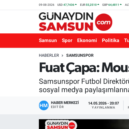
09-08-2026
USD
47,7436
EUR
55,2510
GBP
64,4811
AL
Samsun
Nöbetçi Eczaneler
Spor
Hava Durumu
Samsun
Spor
Ekonomi
Politika
T
Ekonomi
Trafik Durumu
HABERLER
SAMSUNSPOR
Fuat Çapa: Mous
Politika
Süper Lig Puan Durumu ve Fikstür
Samsunspor Futbol Direktörü 
Turizm
Tüm Manşetler
sosyal medya paylaşımlarına
Sağlık
Son Dakika Haberleri
HABER MERKEZİ
14.05.2026 - 20:07
EDITÖR
YAYINLANMA
Eğitim
Haber Arşivi
Yaşam