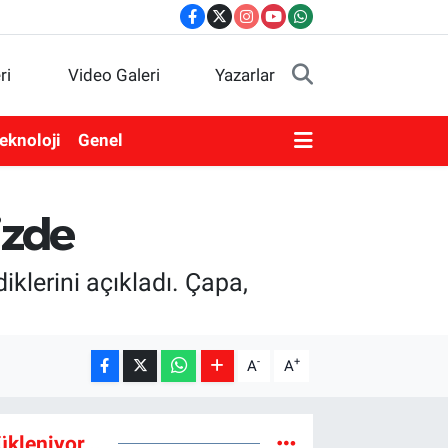
ri
Video Galeri
Yazarlar
eknoloji
Genel
izde
klerini açıkladı. Çapa,
-
+
A
A
ükleniyor...