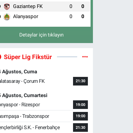
Gaziantep FK
0
0
9
Alanyaspor
0
0
0
Detaylar için tıklayın
Süper Lig Fikstür
4 Ağustos, Cuma
latasaray - Çorum FK
21:30
5 Ağustos, Cumartesi
nyaspor - Rizespor
19:00
sımpaşa - Trabzonspor
19:00
nçlerbirliği S.K. - Fenerbahçe
21:30