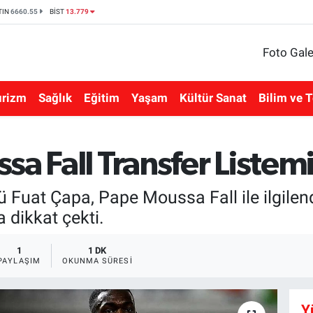
TIN
6660.55
BİST
13.779
Foto Gale
urizm
Sağlık
Eğitim
Yaşam
Kültür Sanat
Bilim ve T
sa Fall Transfer Listem
Fuat Çapa, Pape Moussa Fall ile ilgilendi
 dikkat çekti.
1
1 DK
PAYLAŞIM
OKUNMA SÜRESI
Y