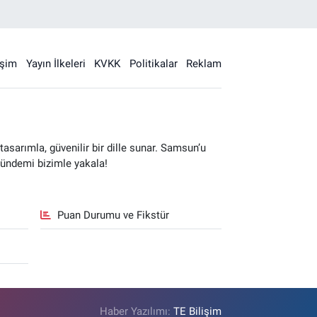
işim
Yayın İlkeleri
KVKK
Politikalar
Reklam
sarımla, güvenilir bir dille sunar. Samsun’u
gündemi bizimle yakala!
Puan Durumu ve Fikstür
Haber Yazılımı:
TE Bilişim