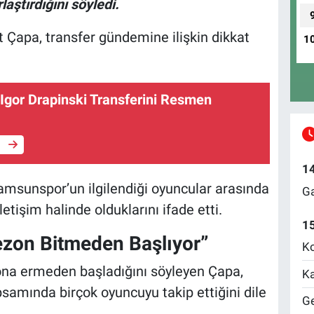
laştırdığını söyledi.
 Çapa, transfer gündemine ilişkin dikkat
1
Igor Drapinski Transferini Resmen
e
1
amsunspor’un ilgilendiği oyuncular arasında
Ga
letişim halinde olduklarını ifade etti.
1
ezon Bitmeden Başlıyor”
Ko
ona ermeden başladığını söyleyen Çapa,
Ka
psamında birçok oyuncuyu takip ettiğini dile
Ge