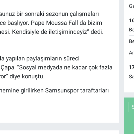
Ga
rsunuz bir sonraki sezonun çalışmaları
16
ce başlıyor. Pape Moussa Fall da bizim
Ba
esi. Kendisiyle de iletişimindeyiz” dedi.
Be
Am
a yapılan paylaşımların süreci
at Çapa, “Sosyal medyada ne kadar çok fazla
17
yor” diye konuştu.
Sa
önemine girilirken Samsunspor taraftarları