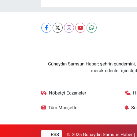
Günaydın Samsun Haber; şehrin gündemini, so
merak edenler için dij
Nöbetçi Eczaneler
H
Tüm Manşetler
So
RSS
© 2025 Günaydın Samsun Haber | T