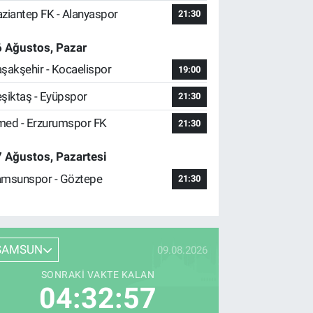
ziantep FK - Alanyaspor
21:30
 Ağustos, Pazar
şakşehir - Kocaelispor
19:00
şiktaş - Eyüpspor
21:30
ed - Erzurumspor FK
21:30
 Ağustos, Pazartesi
msunspor - Göztepe
21:30
SAMSUN
09.08.2026
SONRAKI VAKTE KALAN
04:32:56