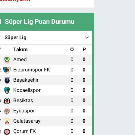
Süper Lig Puan Durumu
Süper Lig
#
Takım
O
P
Amed
0
0
1
Erzurumspor FK
0
0
2
Başakşehir
0
0
3
Kocaelispor
0
0
4
Beşiktaş
0
0
5
Eyüpspor
0
0
6
Galatasaray
0
0
7
Çorum FK
0
0
8