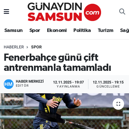
Samsun
Nöbetçi Eczaneler
Samsun
Spor
Ekonomi
Politika
Turizm
Sağ
Spor
Hava Durumu
HABERLER
SPOR
Ekonomi
Trafik Durumu
Fenerbahçe günü çift
antrenmanla tamamladı
Politika
Süper Lig Puan Durumu ve Fikstür
Turizm
Tüm Manşetler
HABER MERKEZİ
12.11.2025 - 19:07
12.11.2025 - 19:15
EDITÖR
YAYINLANMA
GÜNCELLEME
Sağlık
Son Dakika Haberleri
Eğitim
Haber Arşivi
Yaşam