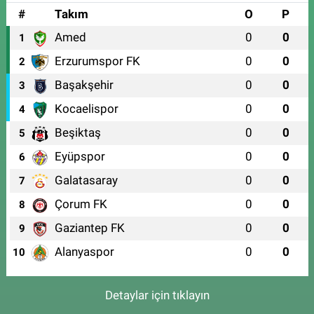
#
Takım
O
P
Amed
0
0
1
Erzurumspor FK
0
0
2
Başakşehir
0
0
3
Kocaelispor
0
0
4
Beşiktaş
0
0
5
Eyüpspor
0
0
6
Galatasaray
0
0
7
Çorum FK
0
0
8
Gaziantep FK
0
0
9
Alanyaspor
0
0
10
Detaylar için tıklayın