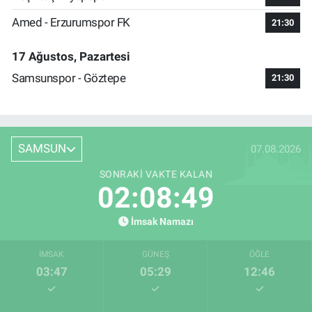
Amed - Erzurumspor FK
21:30
17 Ağustos, Pazartesi
Samsunspor - Göztepe
21:30
SAMSUN
07.08.2026
SONRAKI VAKTE KALAN
02:08:48
İmsak Namazı
İMSAK
GÜNEŞ
ÖĞLE
03:47
05:29
12:46