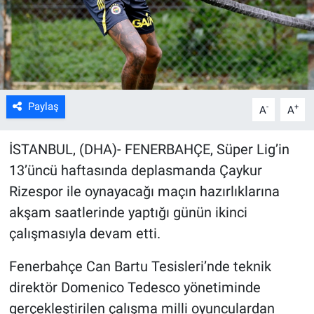
Kültür Sanat
Bilim ve Teknoloji
Genel
Paylaş
-
+
A
A
İSTANBUL, (DHA)- FENERBAHÇE, Süper Lig’in
13’üncü haftasında deplasmanda Çaykur
Rizespor ile oynayacağı maçın hazırlıklarına
akşam saatlerinde yaptığı günün ikinci
çalışmasıyla devam etti.
Fenerbahçe Can Bartu Tesisleri’nde teknik
direktör Domenico Tedesco yönetiminde
gerçekleştirilen çalışma milli oyunculardan