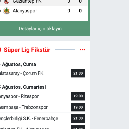
Gaziantep FK
0
0
9
Alanyaspor
0
0
0
Detaylar için tıklayın
Süper Lig Fikstür
4 Ağustos, Cuma
latasaray - Çorum FK
21:30
5 Ağustos, Cumartesi
nyaspor - Rizespor
19:00
sımpaşa - Trabzonspor
19:00
nçlerbirliği S.K. - Fenerbahçe
21:30