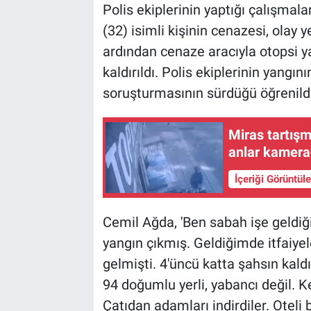
Polis ekiplerinin yaptığı çalışmala
(32) isimli kişinin cenazesi, olay 
ardından cenaze aracıyla otopsi 
kaldırıldı. Polis ekiplerinin yangın
soruşturmasının sürdüğü öğrenildi
Miras tartışm
anlar kamer
İçeriği Görüntül
Cemil Ağda, 'Ben sabah işe geldiğ
yangın çıkmış. Geldiğimde itfaiyel
gelmişti. 4'üncü katta şahsın kal
94 doğumlu yerli, yabancı değil. K
Çatıdan adamları indirdiler. Oteli b