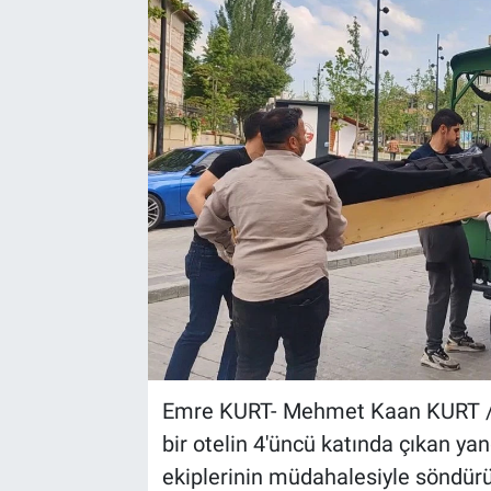
Kültür Sanat
Bilim ve Teknoloji
Genel
Emre KURT- Mehmet Kaan KURT / İ
bir otelin 4'üncü katında çıkan yan
ekiplerinin müdahalesiyle söndürülü