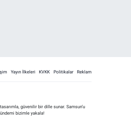
işim
Yayın İlkeleri
KVKK
Politikalar
Reklam
sarımla, güvenilir bir dille sunar. Samsun’u
gündemi bizimle yakala!