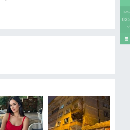
İMS
03: