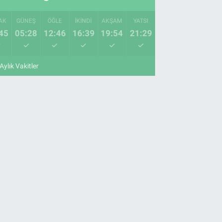
AK
GÜNEŞ
ÖĞLE
İKINDI
AKŞAM
YATSI
45
05:28
12:46
16:39
19:54
21:29
Aylık Vakitler