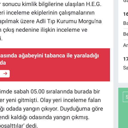
Ga
r sonucu kimlik bilgilerine ulaşılan H.E.G.
yeri inceleme ekiplerinin çalışmalarının
16
yapılmak üzere Adli Tıp Kurumu Morgu'na
Ba
ın çıkış nedenine ilişkin inceleme ve
Be
.
Am
asında ağabeyini tabanca ile yaraladığı
17
ada
Sa
e
imde sabah 05.00 sıralarında burada bir
er yeni gitmişti. Olay yeri inceleme falan
dığı odada yangın çıkıyor. Duyduğuma göre
endi kaldığı odasında yangın çıkmış.
oşalttılar' dedi.