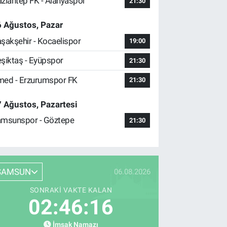
ziantep FK - Alanyaspor
21:30
 Ağustos, Pazar
şakşehir - Kocaelispor
19:00
şiktaş - Eyüpspor
21:30
ed - Erzurumspor FK
21:30
 Ağustos, Pazartesi
msunspor - Göztepe
21:30
SAMSUN
06.08.2026
SONRAKI VAKTE KALAN
02:46:15
İmsak Namazı