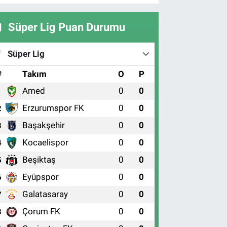
Süper Lig Puan Durumu
Süper Lig
#
Takım
O
P
Amed
0
0
1
Erzurumspor FK
0
0
2
Başakşehir
0
0
3
Kocaelispor
0
0
4
Beşiktaş
0
0
5
Eyüpspor
0
0
6
Galatasaray
0
0
7
Çorum FK
0
0
8