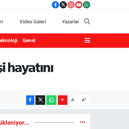
ri
Video Galeri
Yazarlar
eknoloji
Genel
i hayatını
-
+
A
A
ükleniyor...