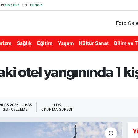
TIN
6527.85
BİST
13.703
Foto Gale
urizm
Sağlık
Eğitim
Yaşam
Kültür Sanat
Bilim ve T
ki otel yangınında 1 kiş
26.05.2026 - 11:35
1 DK
GÜNCELLEME
OKUNMA SÜRESI
Y