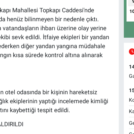
pkapı Mahallesi Topkapı Caddesi'nde
1
nda henüz bilinmeyen bir nedenle çıktı.
vatandaşların ihbarı üzerine olay yerine
kibi sevk edildi. İtfaiye ekipleri bir yandan
e ederken diğer yandan yangına müdahale
ngın kısa sürede kontrol altına alınarak
1
Ga
1
 otel odasında bir kişinin hareketsiz
Ko
ağlık ekiplerinin yaptığı incelemede kimliği
nı kaybettiği tespit edildi.
Ka
Ge
LDIRILDI