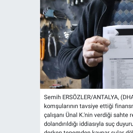
Kültür Sanat
Bilim ve Teknoloji
Genel
Semih ERSÖZLER/ANTALYA, (DHA)-
komşularının tavsiye ettiği finans
çalışanı Ünal K.'nin verdiği sahte 
dolandırıldığı iddiasıyla suç duyur
derken tepemden kaynar sular dök