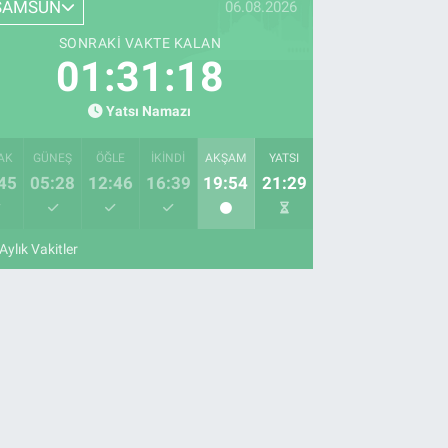
SAMSUN
06.08.2026
SONRAKI VAKTE KALAN
01:31:17
Yatsı Namazı
AK
GÜNEŞ
ÖĞLE
İKINDI
AKŞAM
YATSI
45
05:28
12:46
16:39
19:54
21:29
Aylık Vakitler