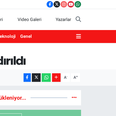
ri
Video Galeri
Yazarlar
eknoloji
Genel
ırıldı
-
+
A
A
ükleniyor...