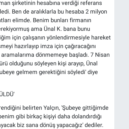
sman şirketinin hesabına verdiği referans
i. Ben de aralıklarla bu hesaba 2 milyon
tları elimde. Benim bunları firmanın
erekiyormuş ama Ünal K. bana bunu
ğim için çalışanın yönlendirmesiyle hareket
meyi hazırlayıp imza için çağıracağını
si aramalarıma dönmemeye başladı. 7 Nisan
rü olduğunu söyleyen kişi arayıp, Ünal
n şubeye gelmem gerektiğini söyledi' diye
ÜLDÜ'
endiğini belirten Yalçın, 'Şubeye gittiğimde
 benim gibi birkaç kişiyi daha dolandırdığı
ayacak biz sana dönüş yapacağız' dediler.