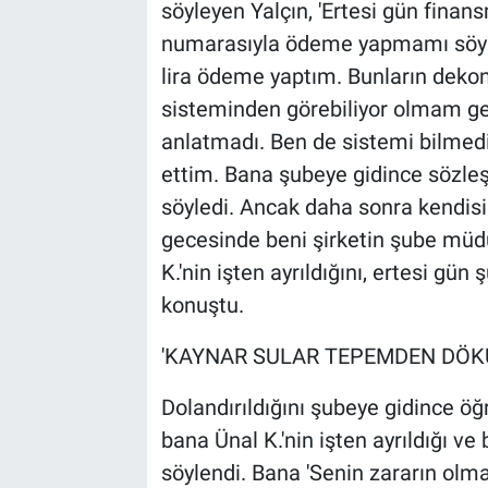
söyleyen Yalçın, 'Ertesi gün finan
numarasıyla ödeme yapmamı söyled
lira ödeme yaptım. Bunların dekon
sisteminden görebiliyor olmam g
anlatmadı. Ben de sistemi bilmedi
ettim. Bana şubeye gidince sözleş
söyledi. Ancak daha sonra kendi
gecesinde beni şirketin şube müdü
K.'nin işten ayrıldığını, ertesi gü
konuştu.
'KAYNAR SULAR TEPEMDEN DÖK
Dolandırıldığını şubeye gidince öğr
bana Ünal K.'nin işten ayrıldığı ve
söylendi. Bana 'Senin zararın olm