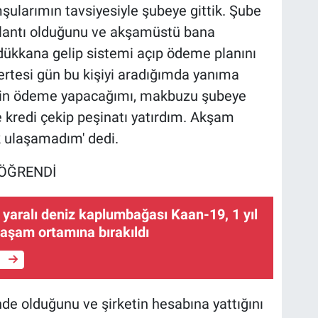
ularımın tavsiyesiyle şubeye gittik. Şube
oplantı olduğunu ve akşamüstü bana
dükkana gelip sistemi açıp ödeme planını
ertesi gün bu kişiyi aradığımda yanıma
t için ödeme yapacağımı, makbuzu şubeye
e kredi çekip peşinatı yatırdım. Akşam
k ulaşamadım' dedi.
 ÖĞRENDİ
 yaralı deniz kaplumbağası Kaan-19, 1 yıl
yaşam ortamına bırakıldı
e
inde olduğunu ve şirketin hesabına yattığını