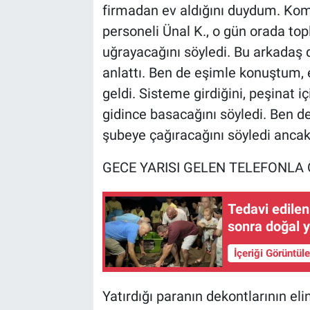
firmadan ev aldığını duydum. Komş
personeli Ünal K., o gün orada t
uğrayacağını söyledi. Bu arkadaş 
anlattı. Ben de eşimle konuştum, 
geldi. Sisteme girdiğini, peşina
gidince basacağını söyledi. Ben d
şubeye çağıracağını söyledi anca
GECE YARISI GELEN TELEFONLA
Tedavi edilen
sonra doğal 
İçeriği Görüntül
Yatırdığı paranın dekontlarının el