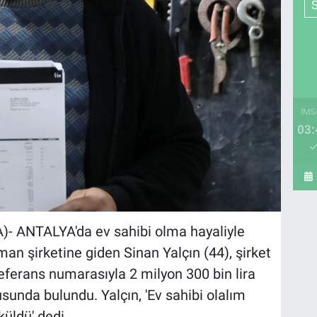
İMS
03:
 ANTALYA'da ev sahibi olma hayaliyle
man şirketine giden Sinan Yalçın (44), şirket
referans numarasıyla 2 milyon 300 bin lira
usunda bulundu. Yalçın, 'Ev sahibi olalım
üldü' dedi.