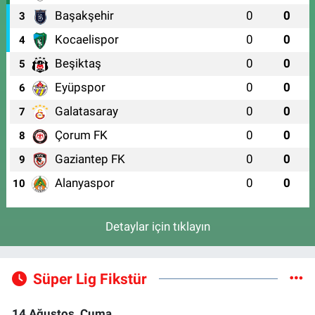
Başakşehir
0
0
3
Kocaelispor
0
0
4
Beşiktaş
0
0
5
Eyüpspor
0
0
6
Galatasaray
0
0
7
Çorum FK
0
0
8
Gaziantep FK
0
0
9
Alanyaspor
0
0
10
Detaylar için tıklayın
Süper Lig Fikstür
14 Ağustos, Cuma