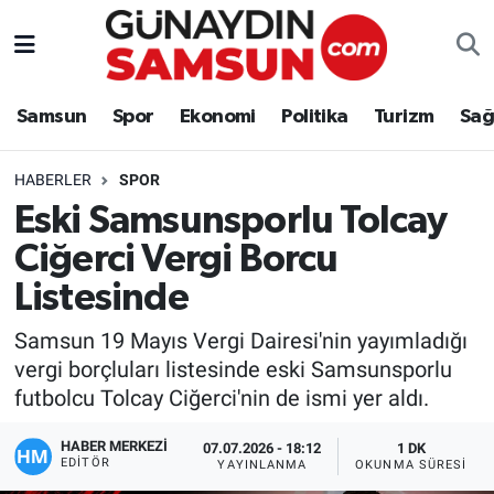
Samsun
Nöbetçi Eczaneler
Samsun
Spor
Ekonomi
Politika
Turizm
Sağ
Spor
Hava Durumu
HABERLER
SPOR
Ekonomi
Trafik Durumu
Eski Samsunsporlu Tolcay
Ciğerci Vergi Borcu
Politika
Süper Lig Puan Durumu ve Fikstür
Listesinde
Turizm
Tüm Manşetler
Samsun 19 Mayıs Vergi Dairesi'nin yayımladığı
Sağlık
Son Dakika Haberleri
vergi borçluları listesinde eski Samsunsporlu
futbolcu Tolcay Ciğerci'nin de ismi yer aldı.
Eğitim
Haber Arşivi
HABER MERKEZİ
07.07.2026 - 18:12
1 DK
EDITÖR
YAYINLANMA
OKUNMA SÜRESI
Yaşam