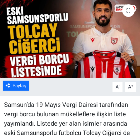
Kültür Sanat
Bilim ve Teknoloji
Genel
Paylaş
-
+
A
A
Samsun’da 19 Mayıs Vergi Dairesi tarafından
vergi borcu bulunan mükelleflere ilişkin liste
yayımlandı. Listede yer alan isimler arasında
eski Samsunsporlu futbolcu Tolcay Ciğerci de