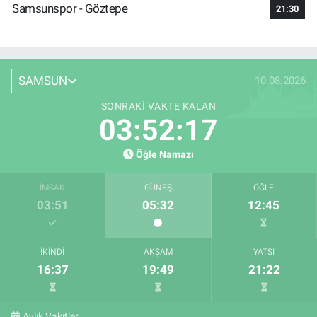
Samsunspor - Göztepe
21:30
SAMSUN
10.08.2026
SONRAKI VAKTE KALAN
03:52:16
Öğle Namazı
İMSAK
GÜNEŞ
ÖĞLE
03:51
05:32
12:45
İKINDI
AKŞAM
YATSI
16:37
19:49
21:22
Aylık Vakitler