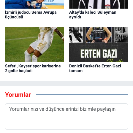
İzmirli judocu Sema Avrupa
Altay'da kaleci Süleyman
üçüncüsü
ayrıldı
Seferi, Kayserispor kariyerine
Denizli Basket'te Erten Gazi
2 golle başladı
tamam
Yorumlar